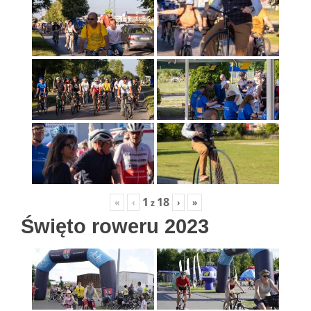
1
18
«
‹
›
»
z
Święto roweru 2023