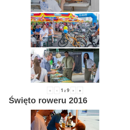
1
9
«
‹
›
»
z
Święto roweru 2016