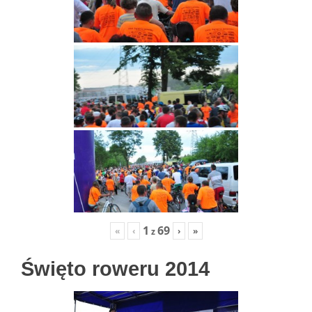
1
69
«
‹
›
»
z
Święto roweru 2014