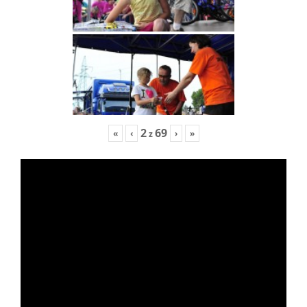
2
69
«
‹
›
»
z