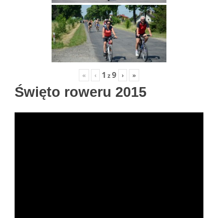
1
9
«
‹
›
»
z
Święto roweru 2015