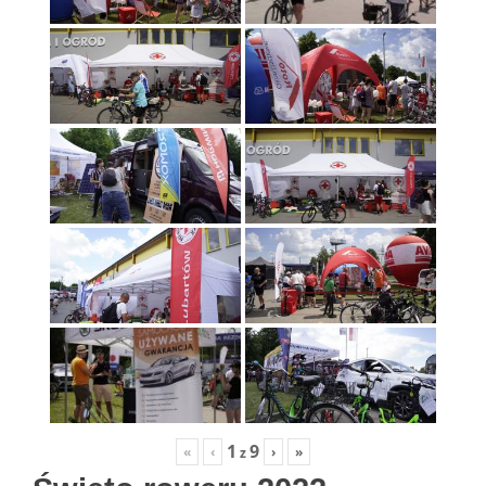
1
9
«
‹
›
»
z