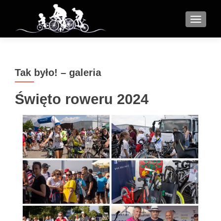
MENU
Tak było! – galeria
Święto roweru 2024