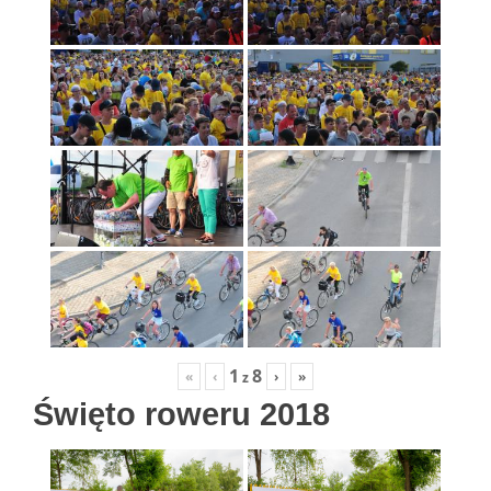
1
8
«
‹
›
»
z
Święto roweru 2018