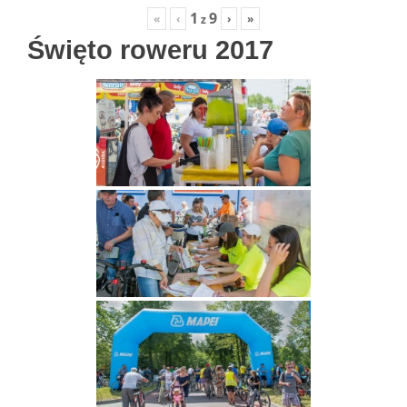
1
9
«
‹
›
»
z
Święto roweru 2017