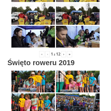
1
12
«
‹
›
»
z
Święto roweru 2019