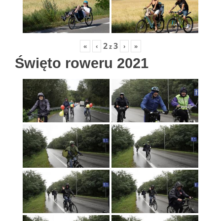
2
3
«
‹
›
»
z
Święto roweru 2021