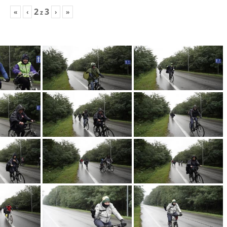
2
3
«
‹
›
»
z