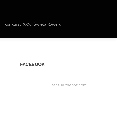
in konkursu XXXII Święta Roweru
FACEBOOK
tensunitdepot.com