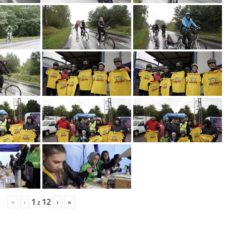
1
12
«
‹
›
»
z