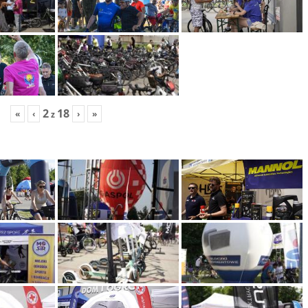
2
18
«
‹
›
»
z