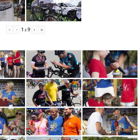
1
9
«
‹
›
»
z