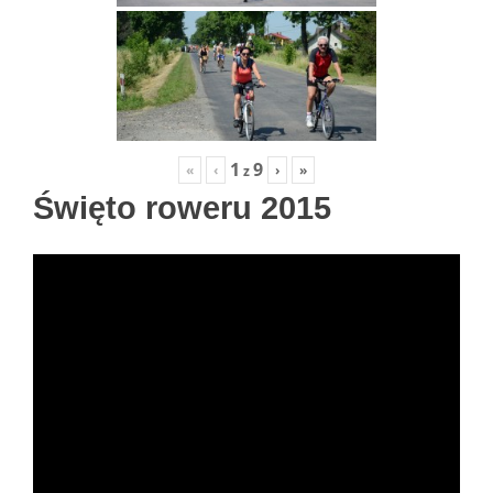
1
9
«
‹
›
»
z
Święto roweru 2015