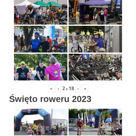
2
18
«
‹
›
»
z
Święto roweru 2023