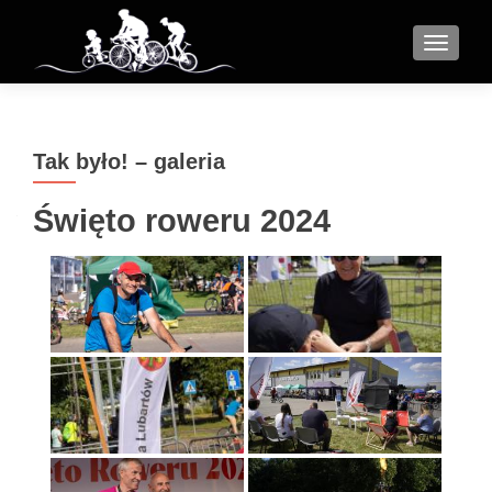
MENU
Tak było! – galeria
Święto roweru 2024