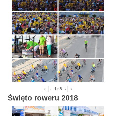
1
8
«
‹
›
»
z
Święto roweru 2018