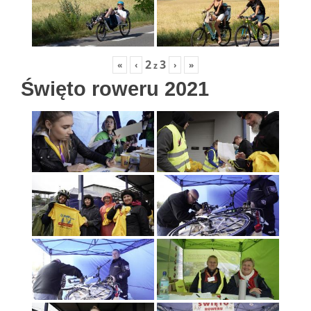
2
3
«
‹
›
»
z
Święto roweru 2021