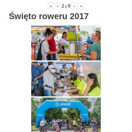
2
9
«
‹
›
»
z
Święto roweru 2017