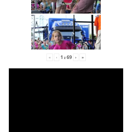
1
69
«
‹
›
»
z