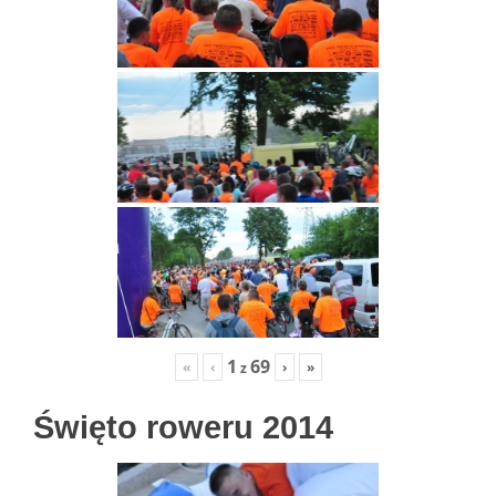
1
69
«
‹
›
»
z
Święto roweru 2014