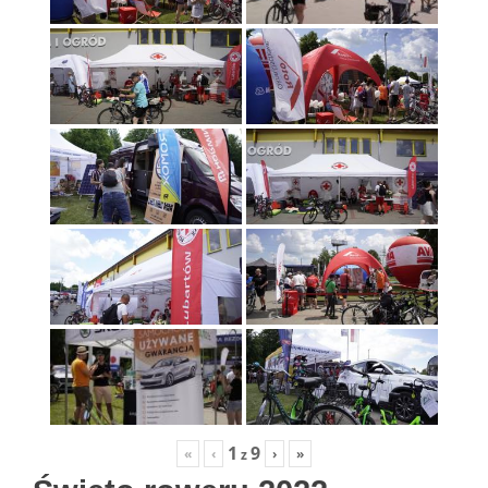
1
9
«
‹
›
»
z