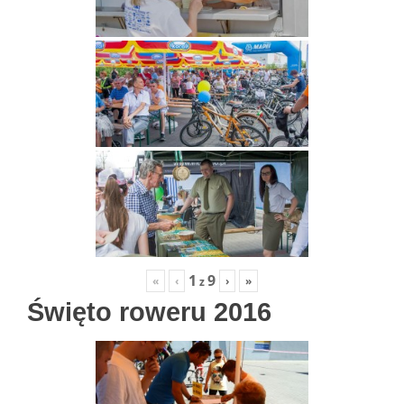
1
9
«
‹
›
»
z
Święto roweru 2016