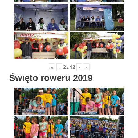
2
12
«
‹
›
»
z
Święto roweru 2019