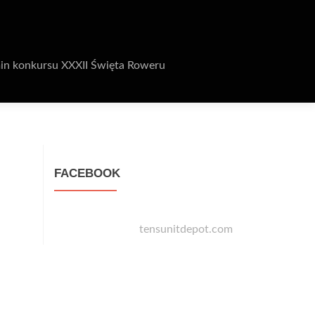
in konkursu XXXII Święta Roweru
FACEBOOK
tensunitdepot.com