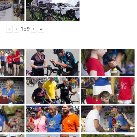
1
9
«
‹
›
»
z