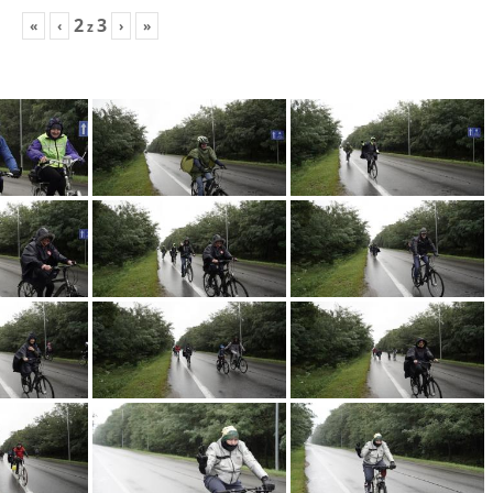
2
3
«
‹
›
»
z