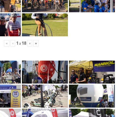
1
18
«
‹
›
»
z