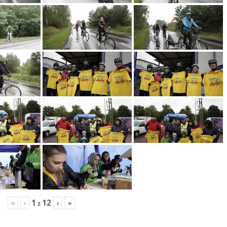
1
12
«
‹
›
»
z