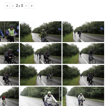
2
3
«
‹
›
»
z