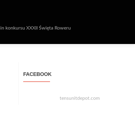
in konkursu XXXII Święta Roweru
FACEBOOK
tensunitdepot.com