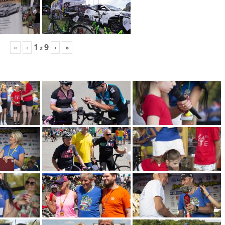
1
9
«
‹
›
»
z