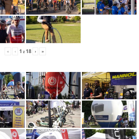
1
18
«
‹
›
»
z