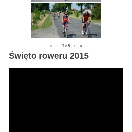
1
9
«
‹
›
»
z
Święto roweru 2015