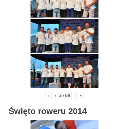
2
69
«
‹
›
»
z
Święto roweru 2014