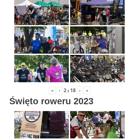
2
18
«
‹
›
»
z
Święto roweru 2023