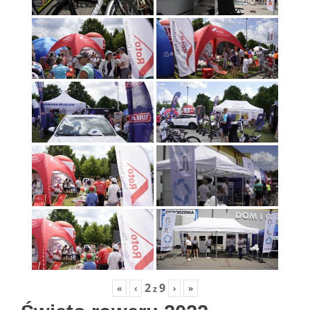
2
9
«
‹
›
»
z