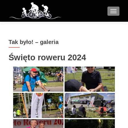
MENU
Tak było! – galeria
Święto roweru 2024