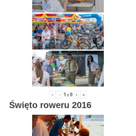
1
9
«
‹
›
»
z
Święto roweru 2016