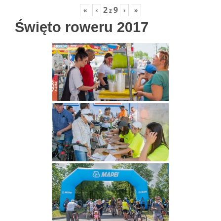
2
9
«
‹
›
»
z
Święto roweru 2017