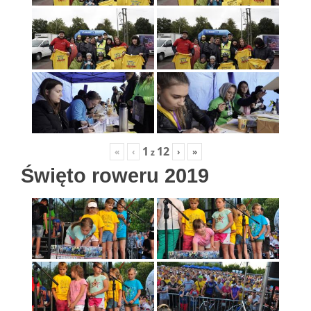
1
12
«
‹
›
»
z
Święto roweru 2019