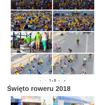
1
8
«
‹
›
»
z
Święto roweru 2018