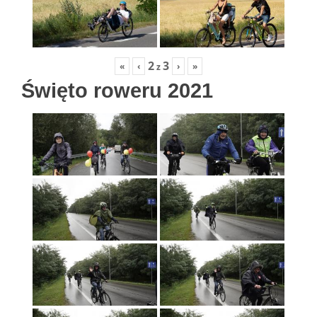
2
3
«
‹
›
»
z
Święto roweru 2021