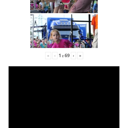
1
69
«
‹
›
»
z