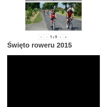
1
9
«
‹
›
»
z
Święto roweru 2015