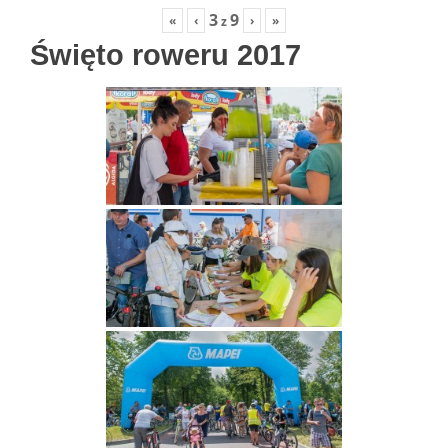
3
9
«
‹
›
»
z
Święto roweru 2017