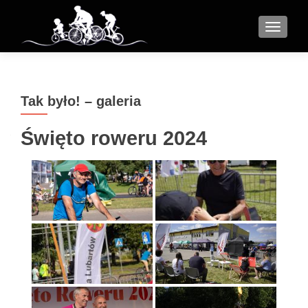
MENU
Tak było! – galeria
Święto roweru 2024