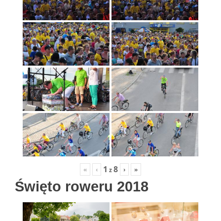
1
8
«
‹
›
»
z
Święto roweru 2018