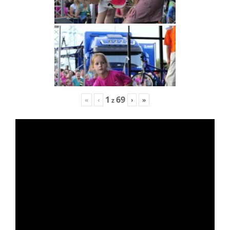
1
69
«
‹
›
»
z