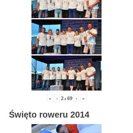
2
69
«
‹
›
»
z
Święto roweru 2014