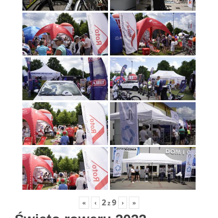
2
9
«
‹
›
»
z