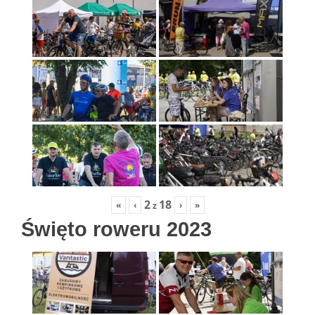
2
18
«
‹
›
»
z
Święto roweru 2023