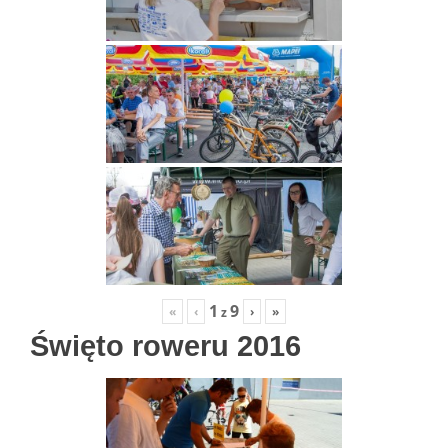
1
9
«
‹
›
»
z
Święto roweru 2016