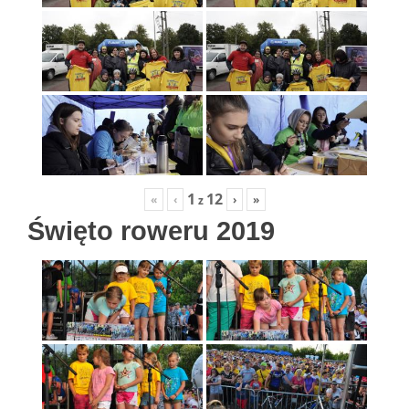
1
12
«
‹
›
»
z
Święto roweru 2019