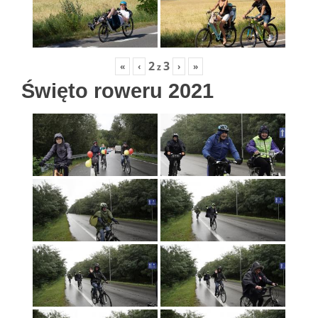
2
3
«
‹
›
»
z
Święto roweru 2021