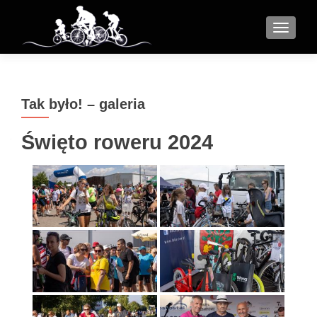
MENU
Tak było! – galeria
Święto roweru 2024