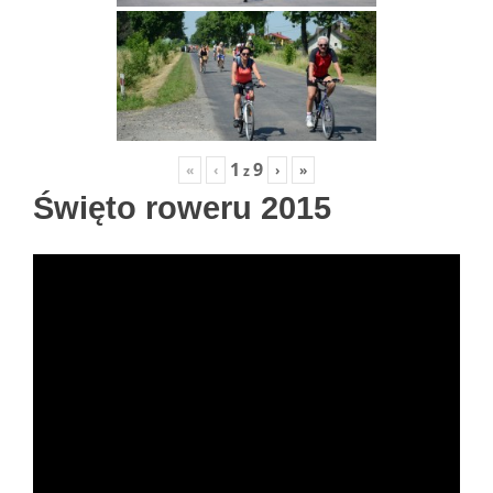
1
9
«
‹
›
»
z
Święto roweru 2015