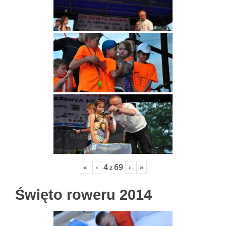
4
69
«
‹
›
»
z
Święto roweru 2014