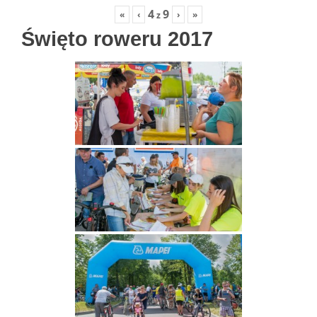
4
9
«
‹
›
»
z
Święto roweru 2017