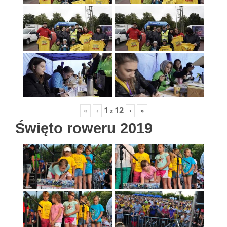
1
12
«
‹
›
»
z
Święto roweru 2019