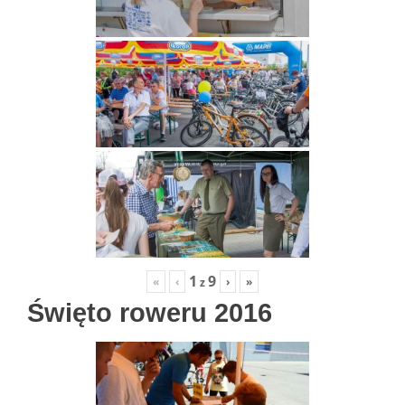
1
9
«
‹
›
»
z
Święto roweru 2016