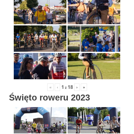
1
18
«
‹
›
»
z
Święto roweru 2023