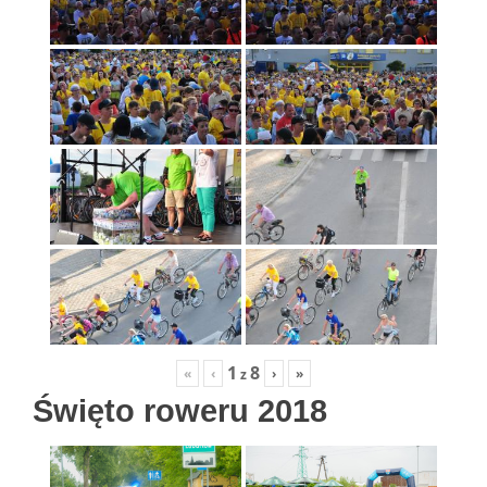
1
8
«
‹
›
»
z
Święto roweru 2018