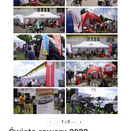
1
9
«
‹
›
»
z