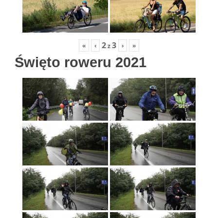
2
3
«
‹
›
»
z
Święto roweru 2021