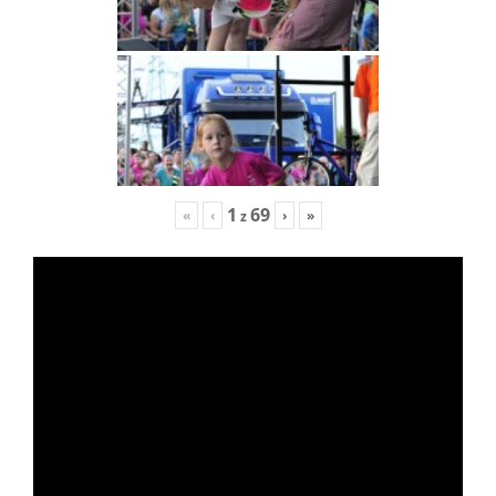
1
69
«
‹
›
»
z