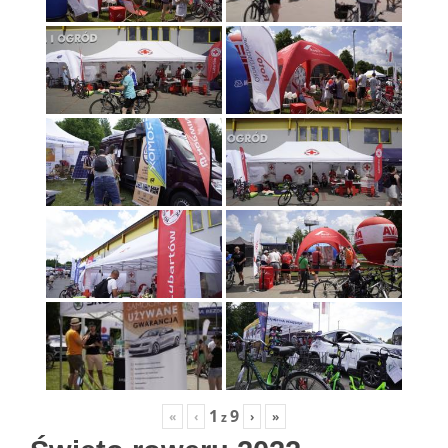
1
9
«
‹
›
»
z