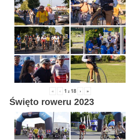
1
18
«
‹
›
»
z
Święto roweru 2023