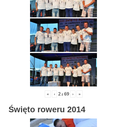
2
69
«
‹
›
»
z
Święto roweru 2014