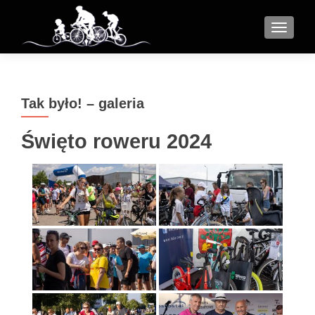
MENU
Tak było! – galeria
Święto roweru 2024