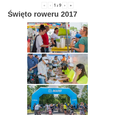
1
9
«
‹
›
»
z
Święto roweru 2017