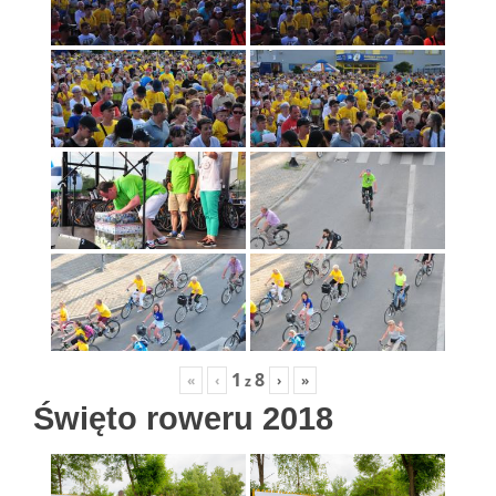
1
8
«
‹
›
»
z
Święto roweru 2018