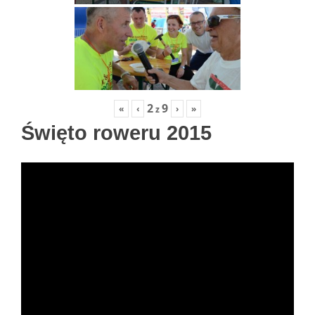
2
9
«
‹
›
»
z
Święto roweru 2015