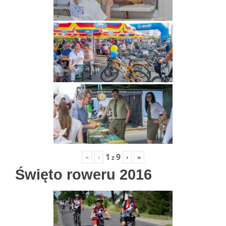
1
9
«
‹
›
»
z
Święto roweru 2016