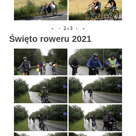
2
3
«
‹
›
»
z
Święto roweru 2021