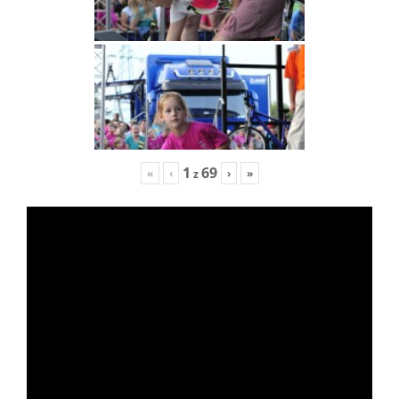
1
69
«
‹
›
»
z