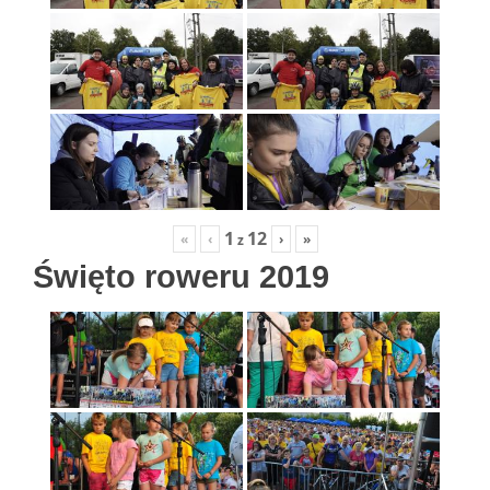
1
12
«
‹
›
»
z
Święto roweru 2019