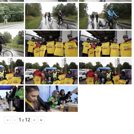
1
12
«
‹
›
»
z