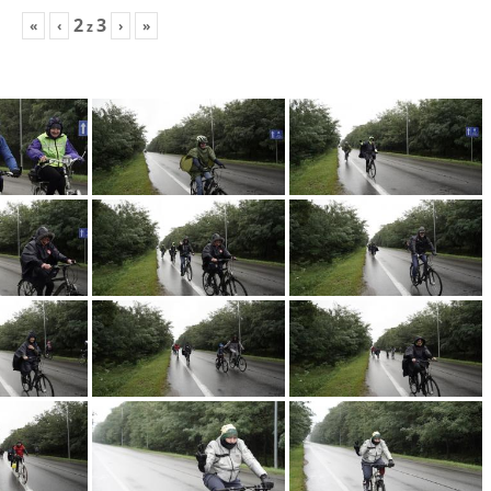
2
3
«
‹
›
»
z