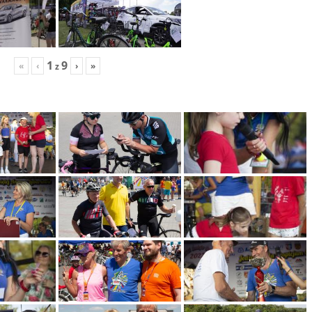
1
9
«
‹
›
»
z