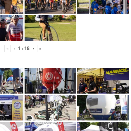
1
18
«
‹
›
»
z