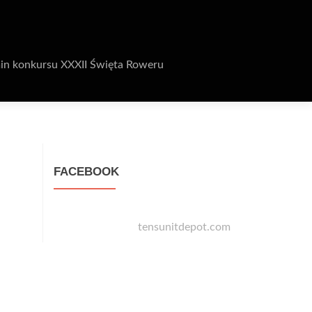
in konkursu XXXII Święta Roweru
FACEBOOK
tensunitdepot.com