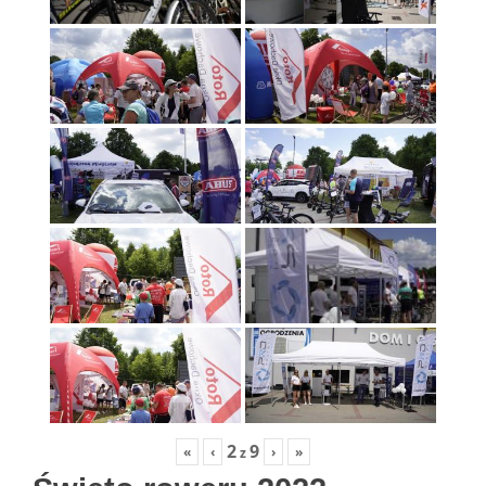
2
9
«
‹
›
»
z