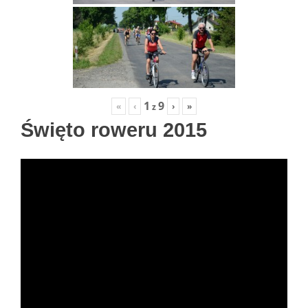
1
9
«
‹
›
»
z
Święto roweru 2015