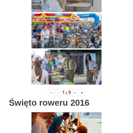
1
9
«
‹
›
»
z
Święto roweru 2016