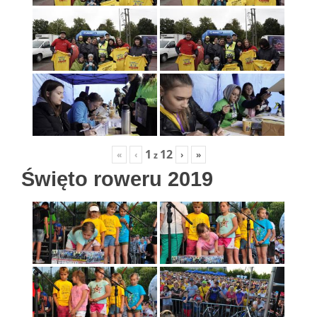
1
12
«
‹
›
»
z
Święto roweru 2019