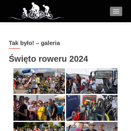
MENU
Tak było! – galeria
Święto roweru 2024