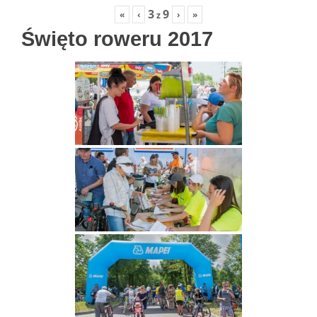
3
9
«
‹
›
»
z
Święto roweru 2017