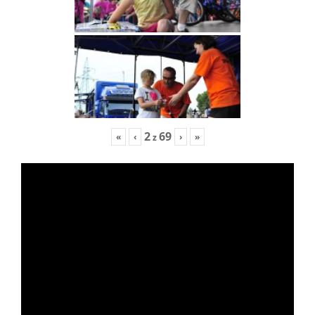
2
69
«
‹
›
»
z