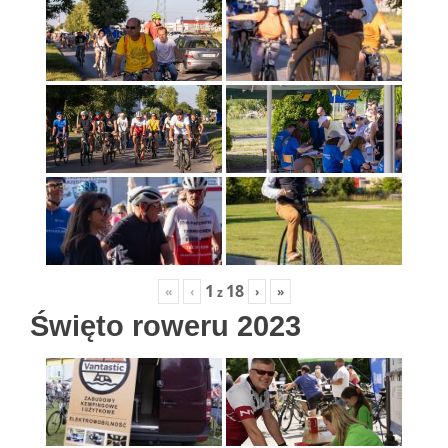
1
18
«
‹
›
»
z
Święto roweru 2023