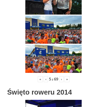
5
69
«
‹
›
»
z
Święto roweru 2014