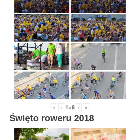
1
8
«
‹
›
»
z
Święto roweru 2018