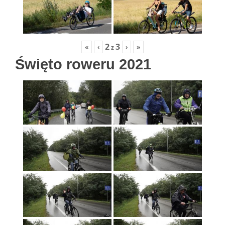
2
3
«
‹
›
»
z
Święto roweru 2021