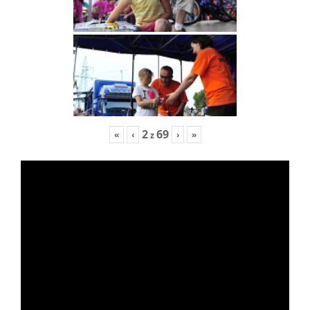
2
69
«
‹
›
»
z