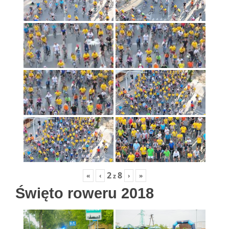
2
8
«
‹
›
»
z
Święto roweru 2018