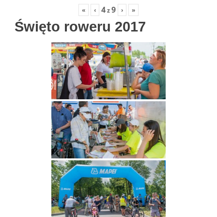
4
9
«
‹
›
»
z
Święto roweru 2017