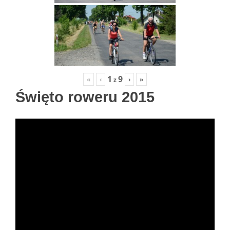
1
9
«
‹
›
»
z
Święto roweru 2015