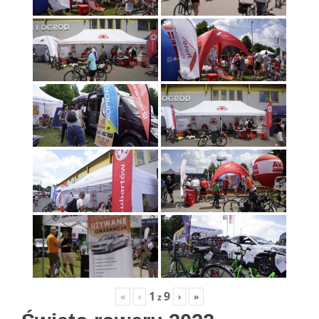
1
9
«
‹
›
»
z