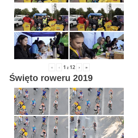
1
12
«
‹
›
»
z
Święto roweru 2019