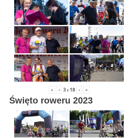
3
18
«
‹
›
»
z
Święto roweru 2023