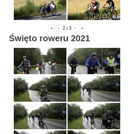
2
3
«
‹
›
»
z
Święto roweru 2021