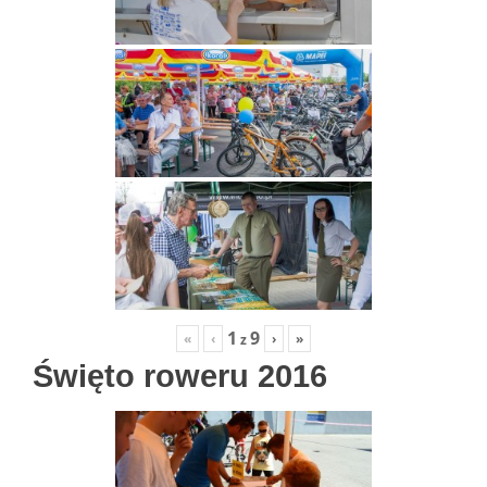
1
9
«
‹
›
»
z
Święto roweru 2016