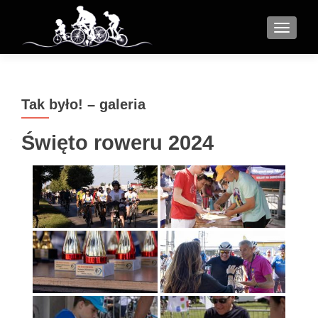
MENU
Tak było! – galeria
Święto roweru 2024