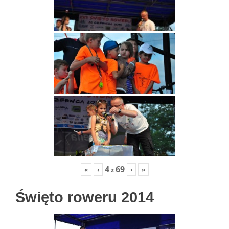
4
69
«
‹
›
»
z
Święto roweru 2014