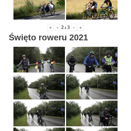
2
3
«
‹
›
»
z
Święto roweru 2021