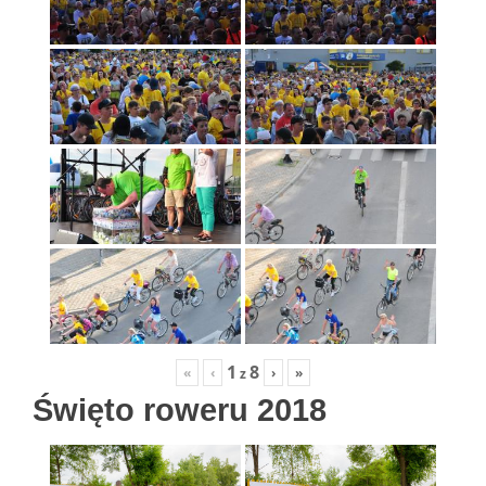
1
8
«
‹
›
»
z
Święto roweru 2018