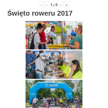
1
9
«
‹
›
»
z
Święto roweru 2017