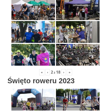
2
18
«
‹
›
»
z
Święto roweru 2023