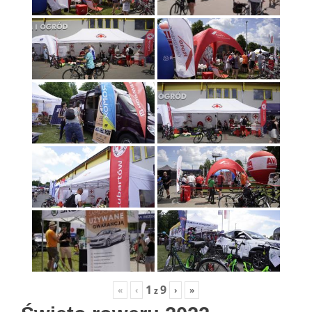
1
9
«
‹
›
»
z