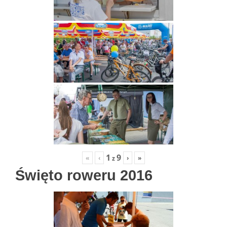
1
9
«
‹
›
»
z
Święto roweru 2016