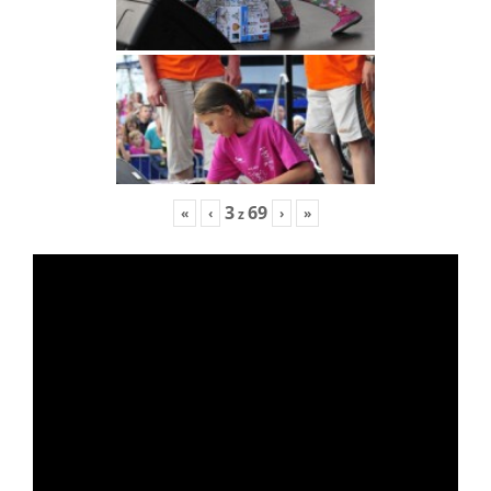
3
69
«
‹
›
»
z