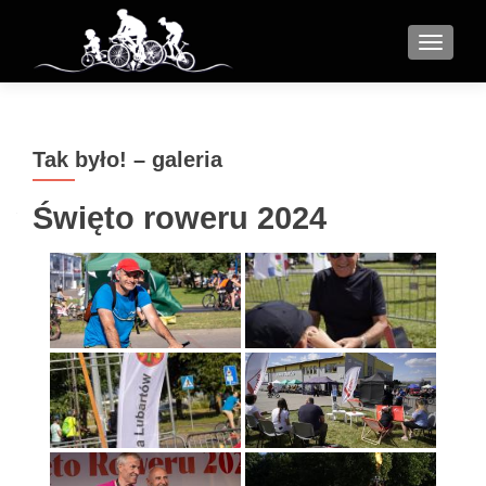
MENU
Tak było! – galeria
Święto roweru 2024