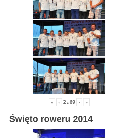
2
69
«
‹
›
»
z
Święto roweru 2014