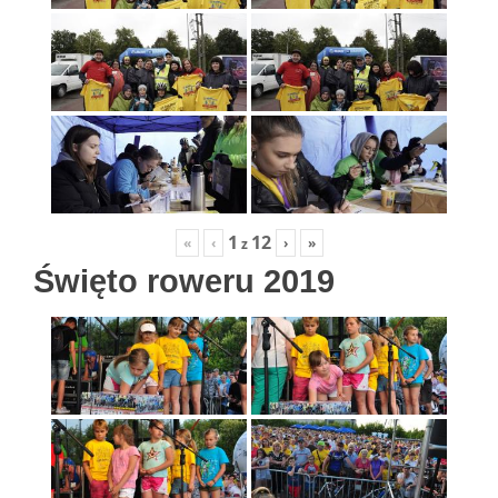
1
12
«
‹
›
»
z
Święto roweru 2019