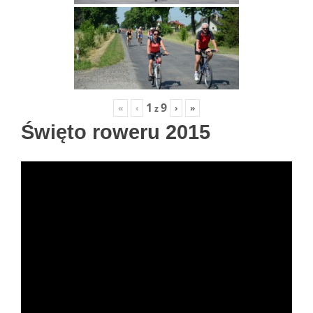
1
9
«
‹
›
»
z
Święto roweru 2015