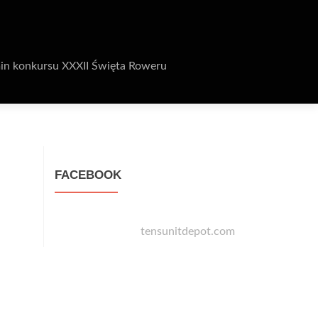
in konkursu XXXII Święta Roweru
FACEBOOK
tensunitdepot.com