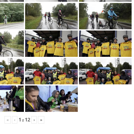
1
12
«
‹
›
»
z