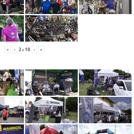
2
18
«
‹
›
»
z