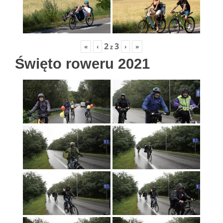
2
3
«
‹
›
»
z
Święto roweru 2021