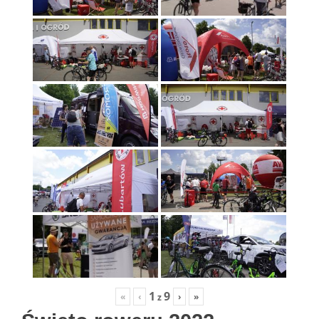
1
9
«
‹
›
»
z