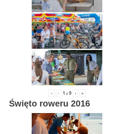
1
9
«
‹
›
»
z
Święto roweru 2016