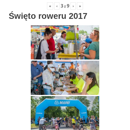
3
9
«
‹
›
»
z
Święto roweru 2017