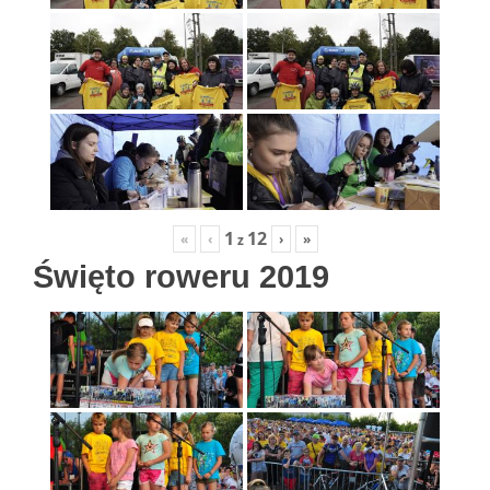
1
12
«
‹
›
»
z
Święto roweru 2019