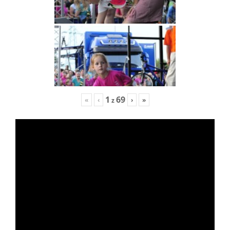
1
69
«
‹
›
»
z