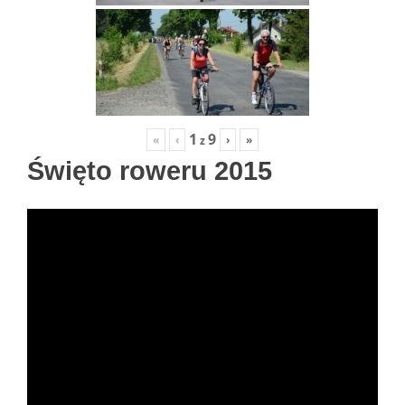
1
9
«
‹
›
»
z
Święto roweru 2015