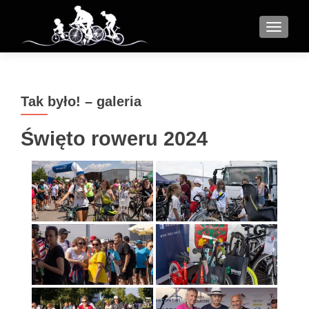
MENU
Tak było! – galeria
Święto roweru 2024