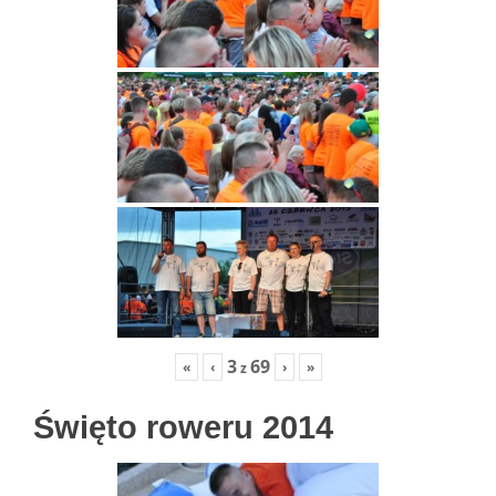
3
69
«
‹
›
»
z
Święto roweru 2014