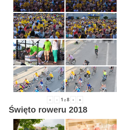
1
8
«
‹
›
»
z
Święto roweru 2018