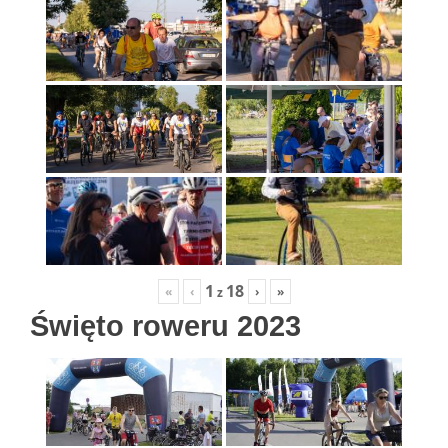
1
18
«
‹
›
»
z
Święto roweru 2023