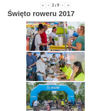
2
9
«
‹
›
»
z
Święto roweru 2017