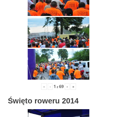
1
69
«
‹
›
»
z
Święto roweru 2014