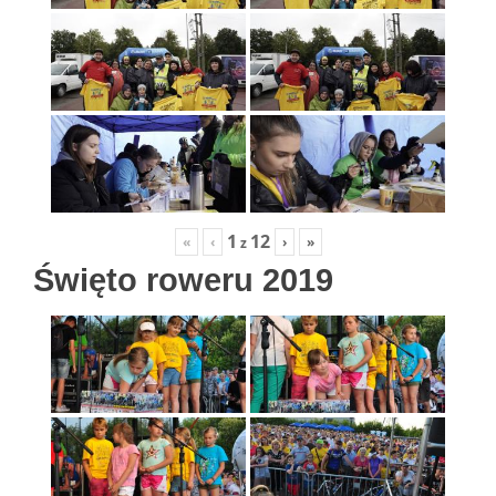
1
12
«
‹
›
»
z
Święto roweru 2019