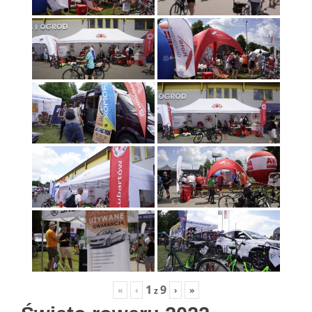
1
9
«
‹
›
»
z