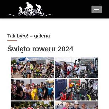
MENU
Tak było! – galeria
Święto roweru 2024