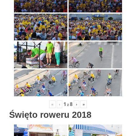
1
8
«
‹
›
»
z
Święto roweru 2018