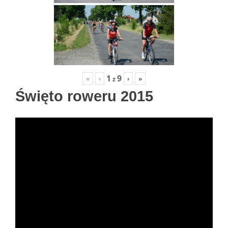
1
9
«
‹
›
»
z
Święto roweru 2015