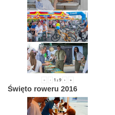
1
9
«
‹
›
»
z
Święto roweru 2016