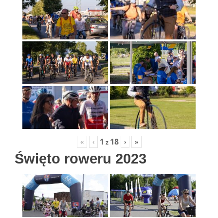
1
18
«
‹
›
»
z
Święto roweru 2023