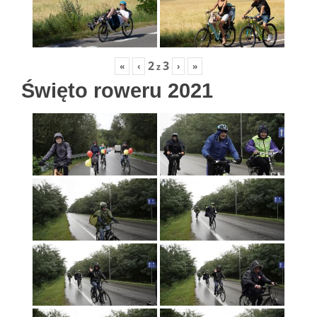
2
3
«
‹
›
»
z
Święto roweru 2021