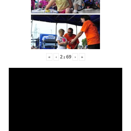
2
69
«
‹
›
»
z