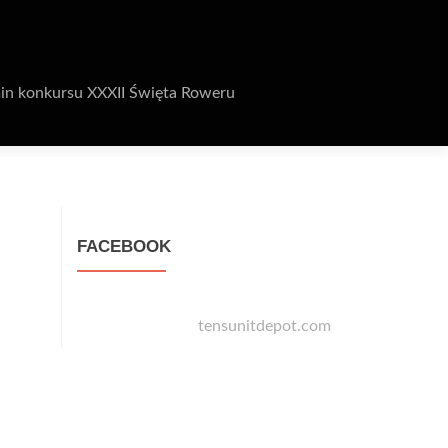
in konkursu XXXII Święta Roweru
FACEBOOK
tensunitdepot.com