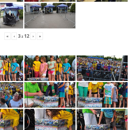
3
12
«
‹
›
»
z