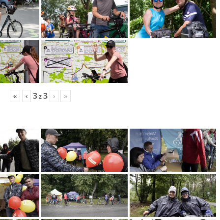
3
3
«
‹
›
»
z