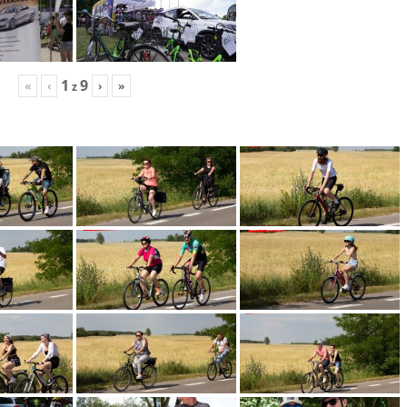
1
9
«
‹
›
»
z