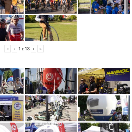
1
18
«
‹
›
»
z