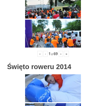
1
69
«
‹
›
»
z
Święto roweru 2014