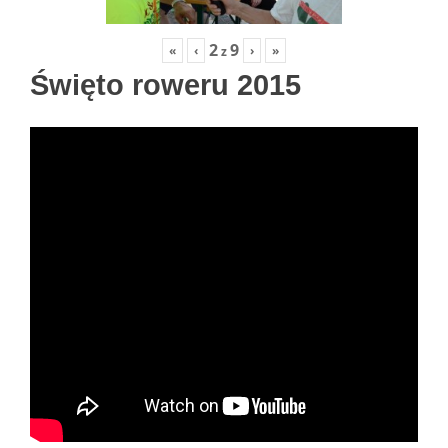
2
9
«
‹
›
»
z
Święto roweru 2015