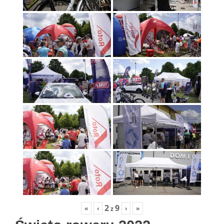
2
9
«
‹
›
»
z