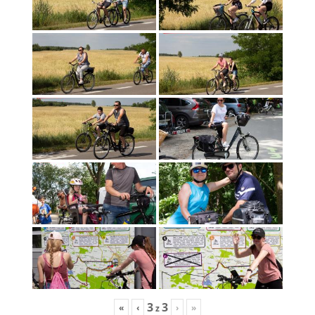
3
3
«
‹
›
»
z