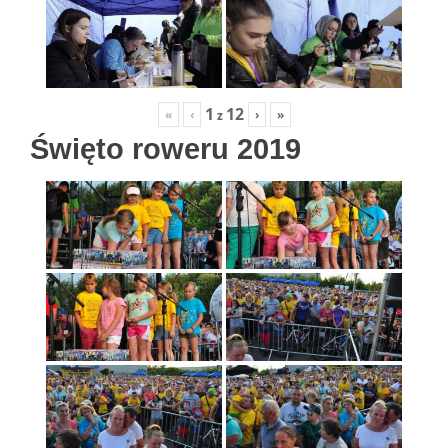
1
12
«
‹
›
»
z
Święto roweru 2019