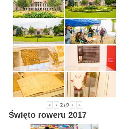
2
9
«
‹
›
»
z
Święto roweru 2017