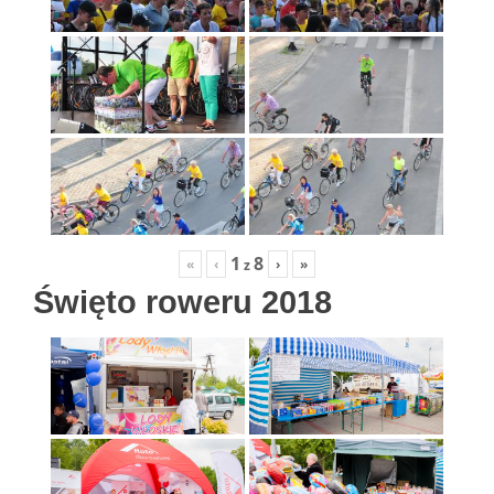
1
8
«
‹
›
»
z
Święto roweru 2018