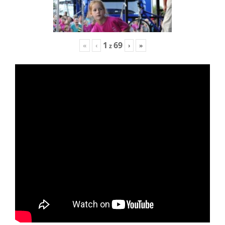
1
69
«
‹
›
»
z