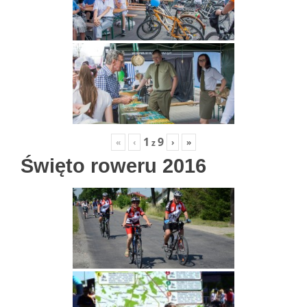
1
9
«
‹
›
»
z
Święto roweru 2016