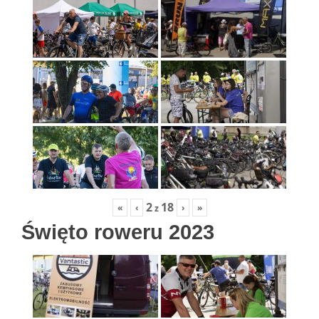
2
18
«
‹
›
»
z
Święto roweru 2023