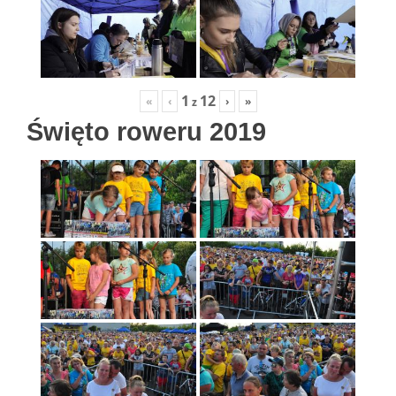
1
12
«
‹
›
»
z
Święto roweru 2019