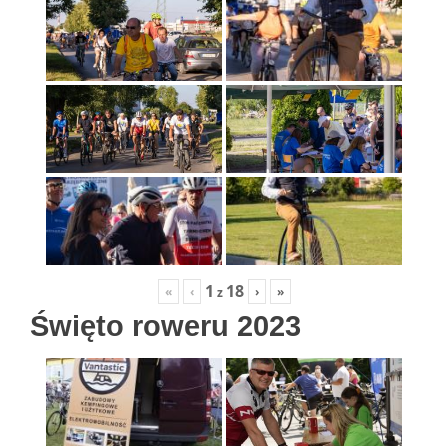
1
18
«
‹
›
»
z
Święto roweru 2023