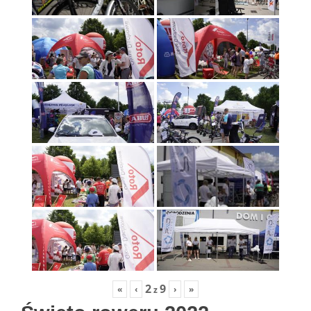
2
9
«
‹
›
»
z