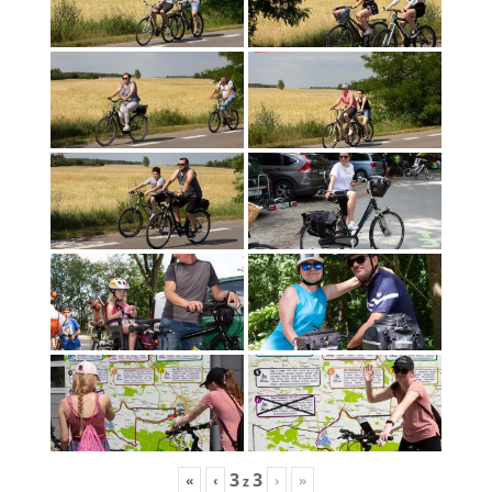
3
3
«
‹
›
»
z