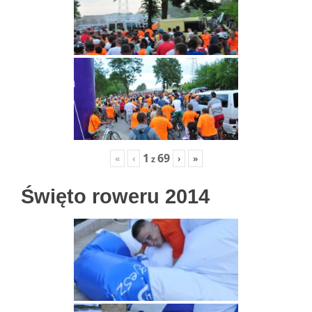
1
69
«
‹
›
»
z
Święto roweru 2014