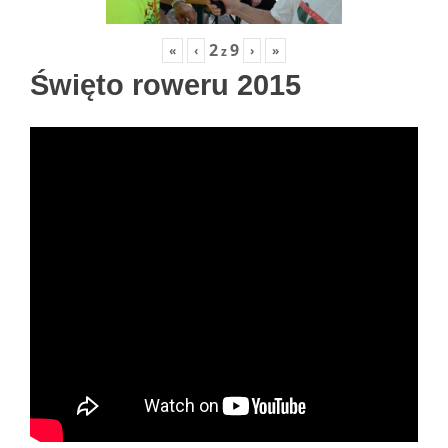
2
9
«
‹
›
»
z
Święto roweru 2015