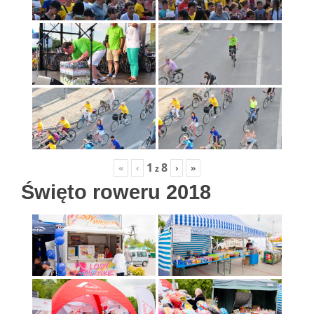
1
8
«
‹
›
»
z
Święto roweru 2018