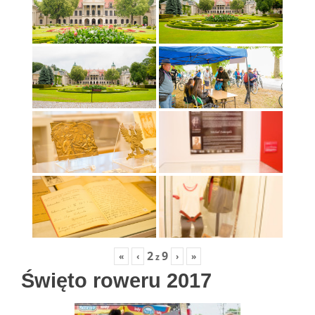
2
9
«
‹
›
»
z
Święto roweru 2017