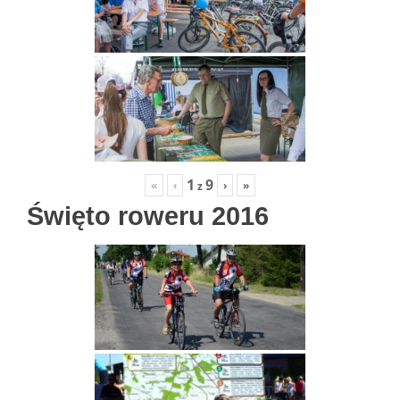
1
9
«
‹
›
»
z
Święto roweru 2016