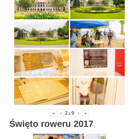
2
9
«
‹
›
»
z
Święto roweru 2017