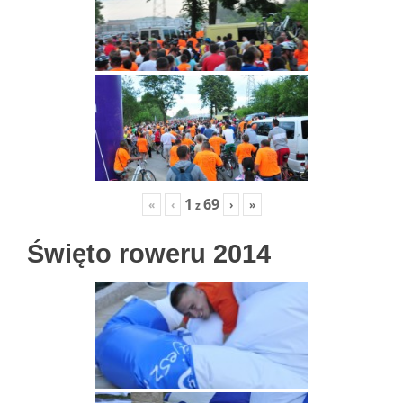
1
69
«
‹
›
»
z
Święto roweru 2014