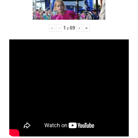
1
69
«
‹
›
»
z