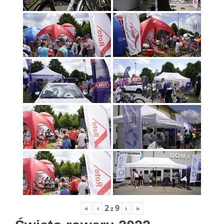
2
9
«
‹
›
»
z