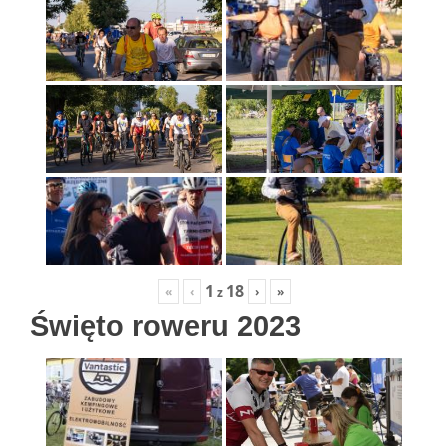
1
18
«
‹
›
»
z
Święto roweru 2023