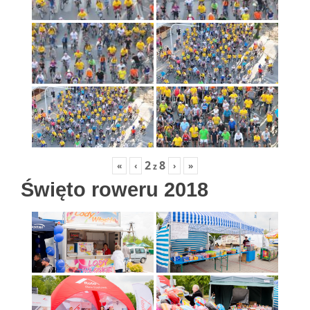
2
8
«
‹
›
»
z
Święto roweru 2018