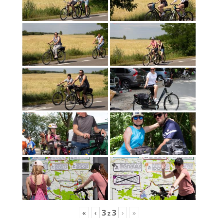
3
3
«
‹
›
»
z