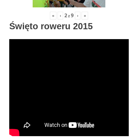
2
9
«
‹
›
»
z
Święto roweru 2015