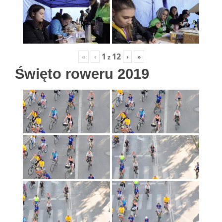
1
12
«
‹
›
»
z
Święto roweru 2019