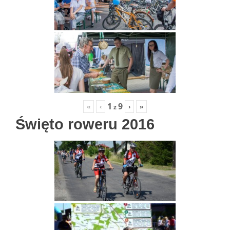
1
9
«
‹
›
»
z
Święto roweru 2016