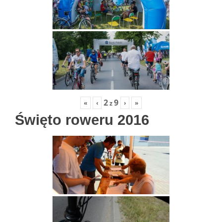
2
9
«
‹
›
»
z
Święto roweru 2016