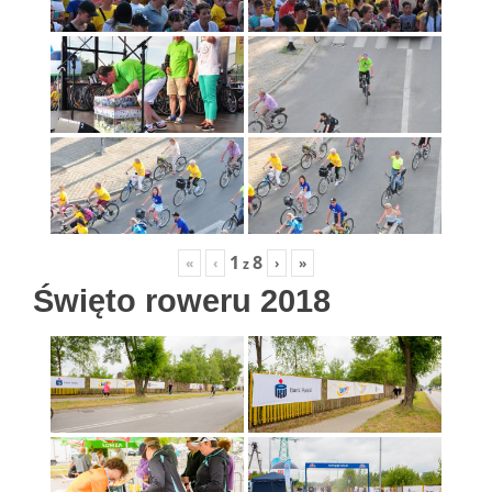
1
8
«
‹
›
»
z
Święto roweru 2018