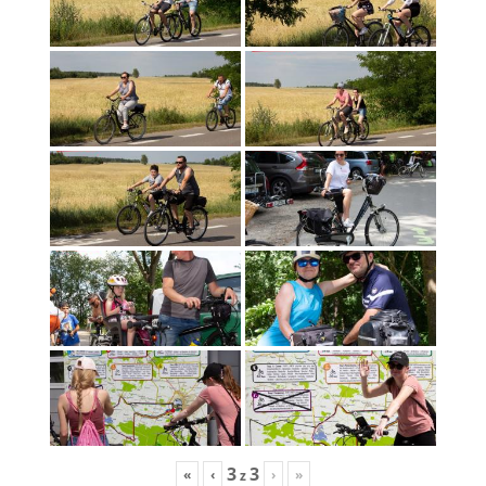
3
3
«
‹
›
»
z