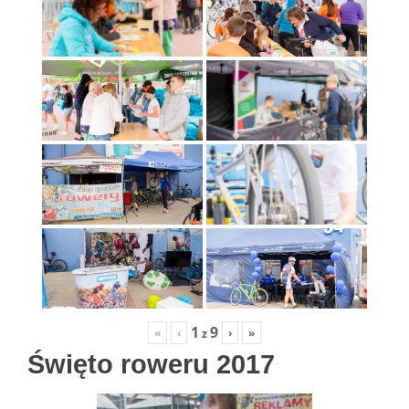
1
9
«
‹
›
»
z
Święto roweru 2017