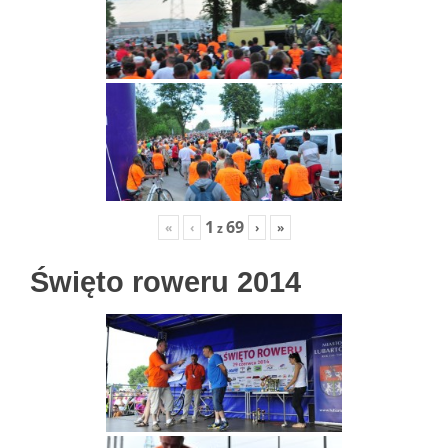
1
69
«
‹
›
»
z
Święto roweru 2014