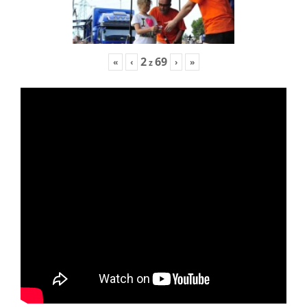
2
69
«
‹
›
»
z