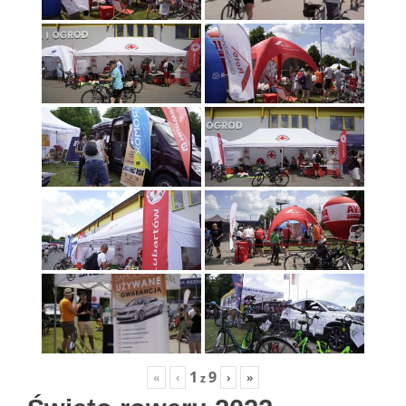
1
9
«
‹
›
»
z