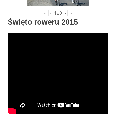
1
9
«
‹
›
»
z
Święto roweru 2015