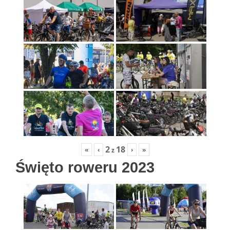
2
18
«
‹
›
»
z
Święto roweru 2023