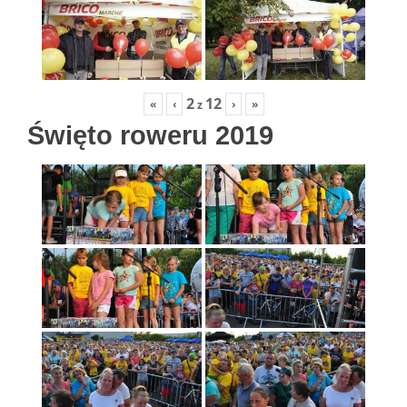
2
12
«
‹
›
»
z
Święto roweru 2019