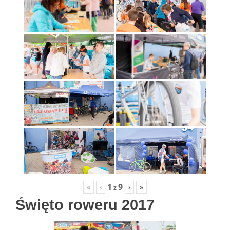
1
9
«
‹
›
»
z
Święto roweru 2017