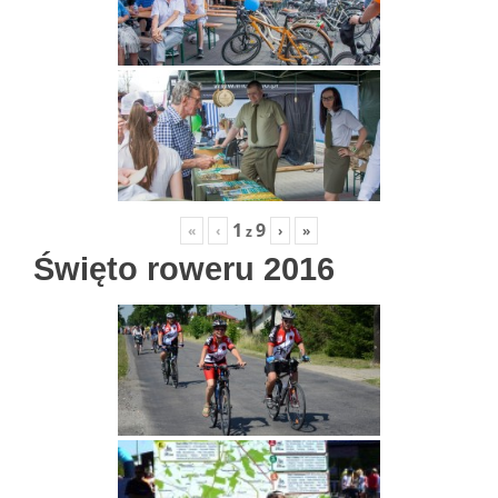
1
9
«
‹
›
»
z
Święto roweru 2016