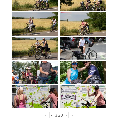
3
3
«
‹
›
»
z