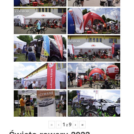
1
9
«
‹
›
»
z