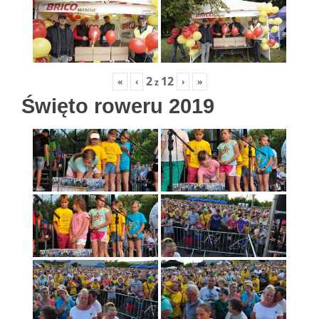
2
12
«
‹
›
»
z
Święto roweru 2019