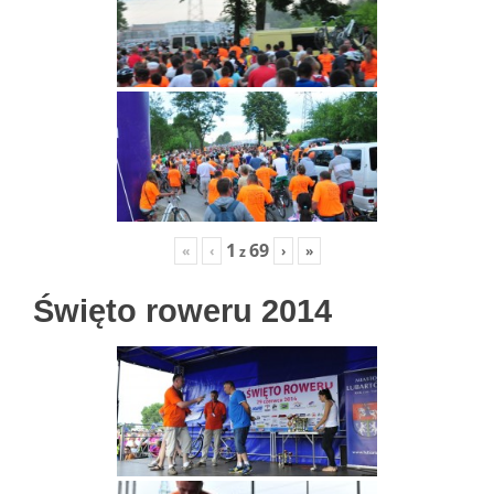
1
69
«
‹
›
»
z
Święto roweru 2014