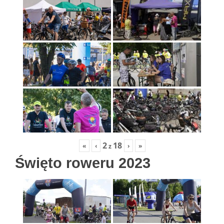
2
18
«
‹
›
»
z
Święto roweru 2023