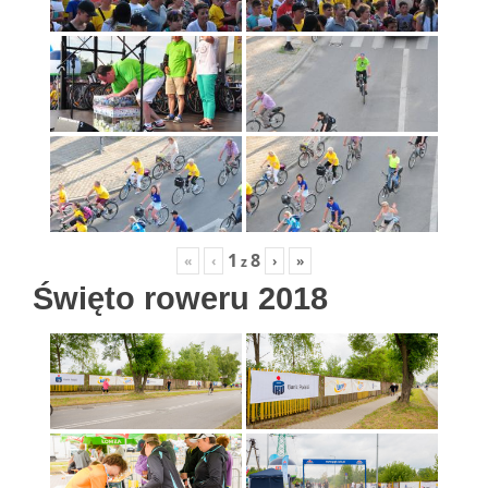
1
8
«
‹
›
»
z
Święto roweru 2018