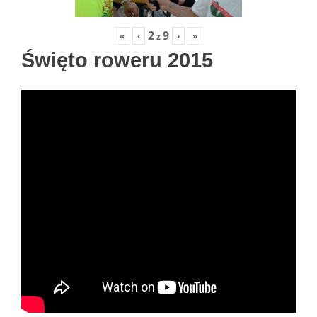
2
9
«
‹
›
»
z
Święto roweru 2015