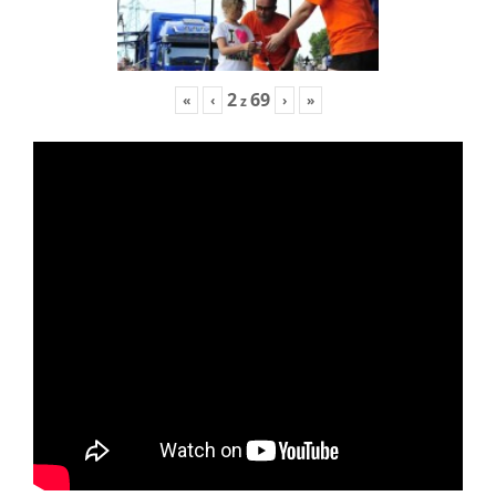
2
69
«
‹
›
»
z