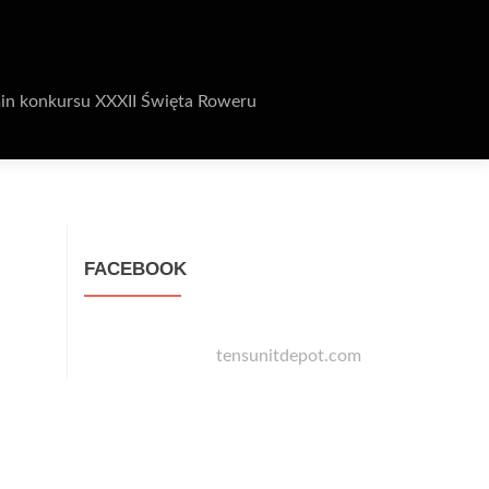
in konkursu XXXII Święta Roweru
FACEBOOK
tensunitdepot.com