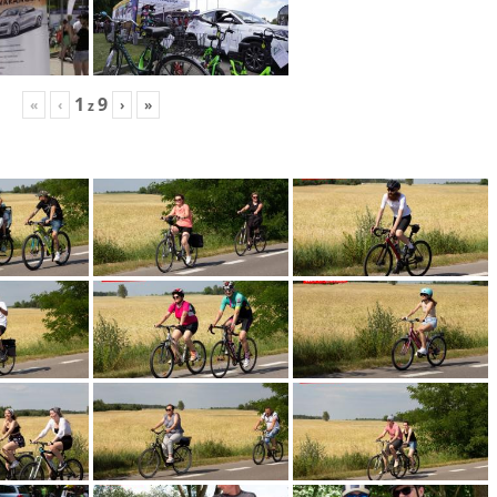
1
9
«
‹
›
»
z