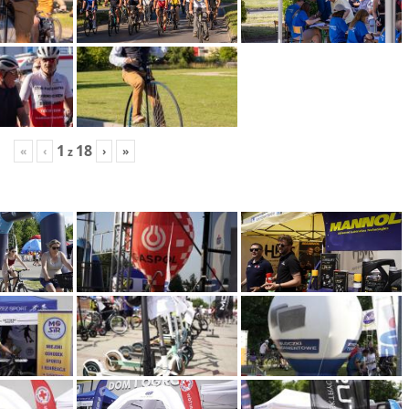
1
18
«
‹
›
»
z