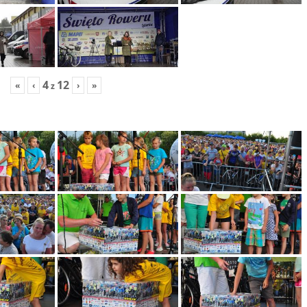
4
12
«
‹
›
»
z