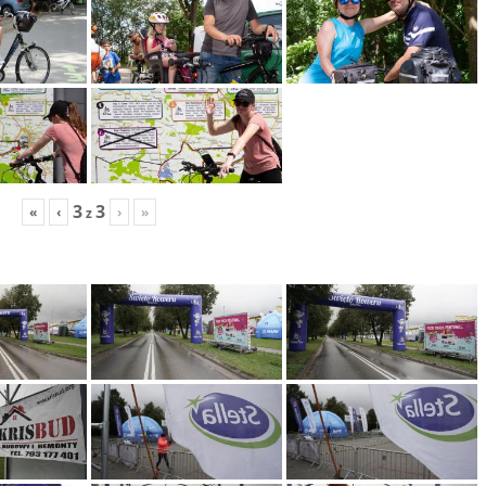
3
3
«
‹
›
»
z