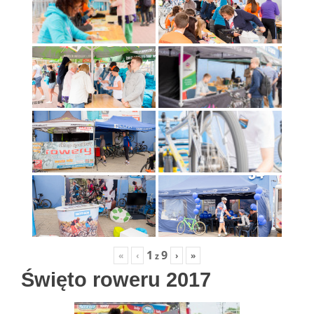
1
9
«
‹
›
»
z
Święto roweru 2017