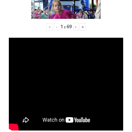
1
69
«
‹
›
»
z