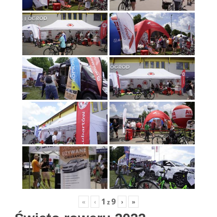
1
9
«
‹
›
»
z