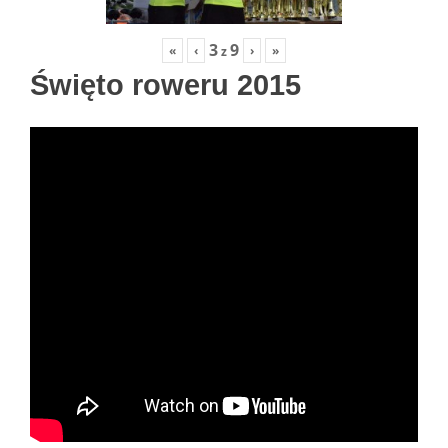
3
9
«
‹
›
»
z
Święto roweru 2015