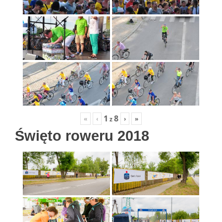
1
8
«
‹
›
»
z
Święto roweru 2018