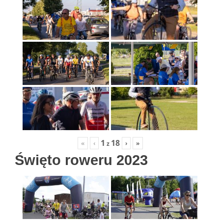
1
18
«
‹
›
»
z
Święto roweru 2023