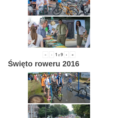
1
9
«
‹
›
»
z
Święto roweru 2016