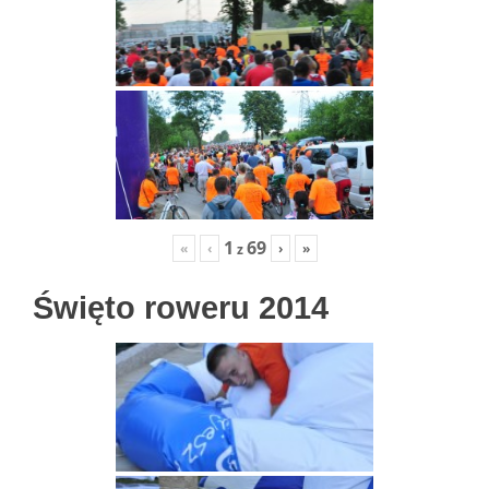
1
69
«
‹
›
»
z
Święto roweru 2014