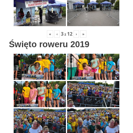
3
12
«
‹
›
»
z
Święto roweru 2019