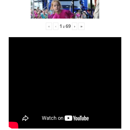
1
69
«
‹
›
»
z