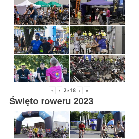
2
18
«
‹
›
»
z
Święto roweru 2023