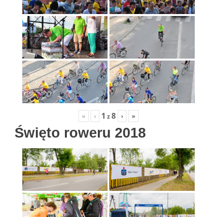
1
8
«
‹
›
»
z
Święto roweru 2018