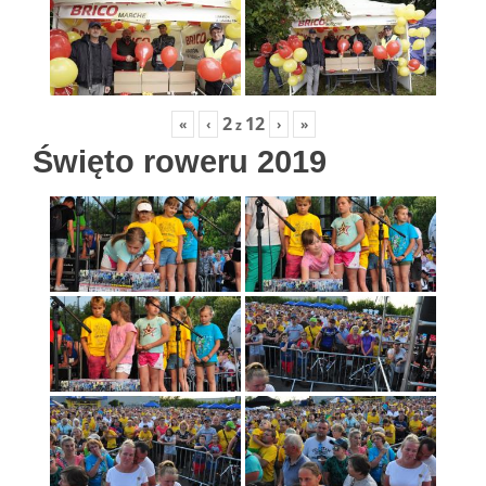
2
12
«
‹
›
»
z
Święto roweru 2019