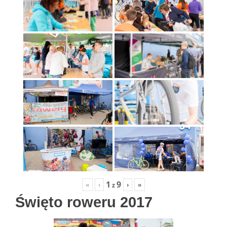
1
9
«
‹
›
»
z
Święto roweru 2017