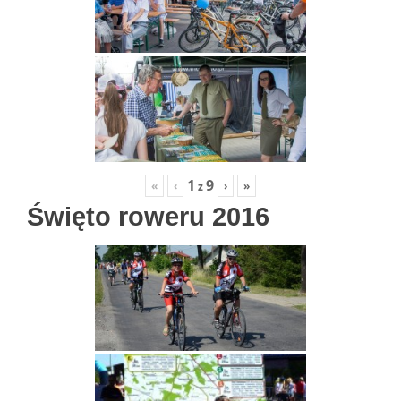
1
9
«
‹
›
»
z
Święto roweru 2016