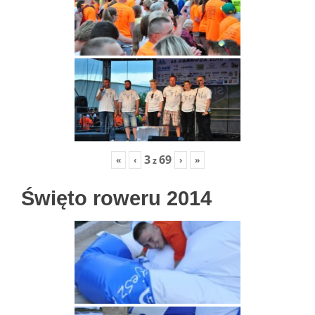
3
69
«
‹
›
»
z
Święto roweru 2014