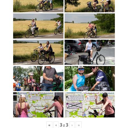
3
3
«
‹
›
»
z