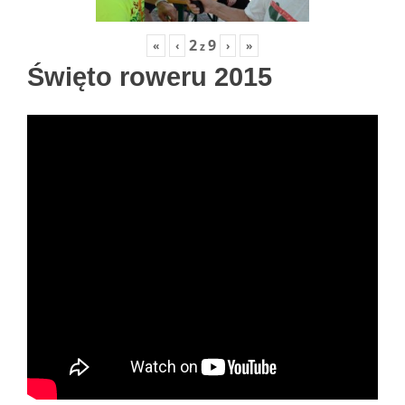
2
9
«
‹
›
»
z
Święto roweru 2015