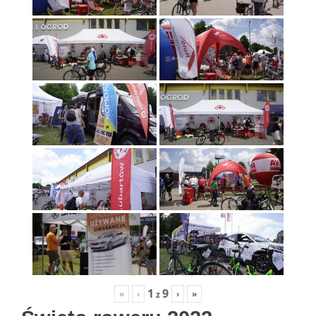
1
9
«
‹
›
»
z