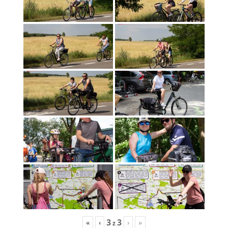
3
3
«
‹
›
»
z