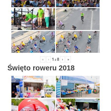
1
8
«
‹
›
»
z
Święto roweru 2018