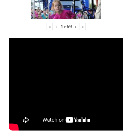
1
69
«
‹
›
»
z