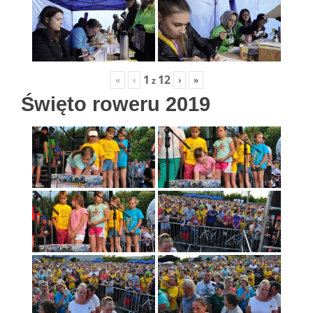
1
12
«
‹
›
»
z
Święto roweru 2019