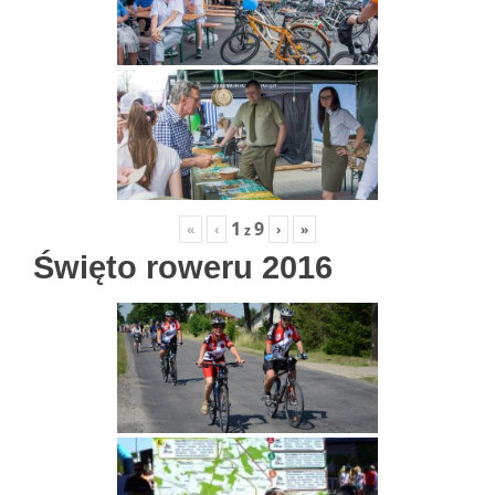
1
9
«
‹
›
»
z
Święto roweru 2016