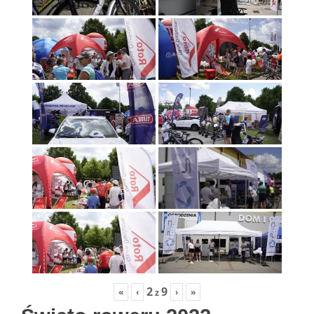
2
9
«
‹
›
»
z