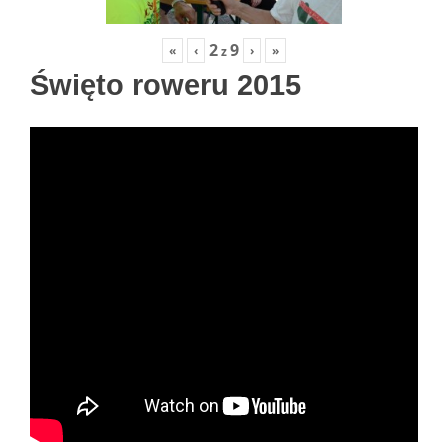
2
9
«
‹
›
»
z
Święto roweru 2015