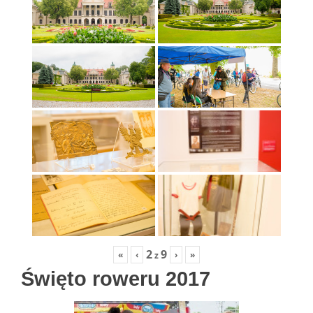
2
9
«
‹
›
»
z
Święto roweru 2017