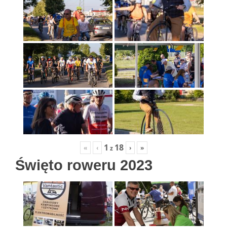
1
18
«
‹
›
»
z
Święto roweru 2023