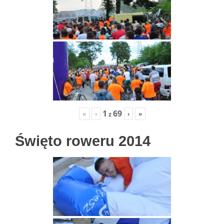
1
69
«
‹
›
»
z
Święto roweru 2014