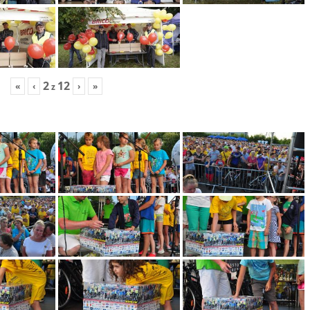
2
12
«
‹
›
»
z