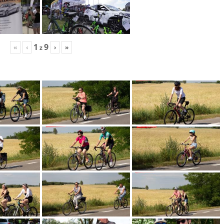
1
9
«
‹
›
»
z