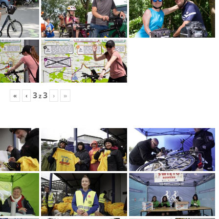
3
3
«
‹
›
»
z