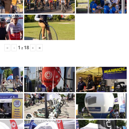
1
18
«
‹
›
»
z