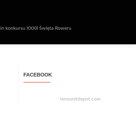
in konkursu XXXII Święta Roweru
FACEBOOK
tensunitdepot.com