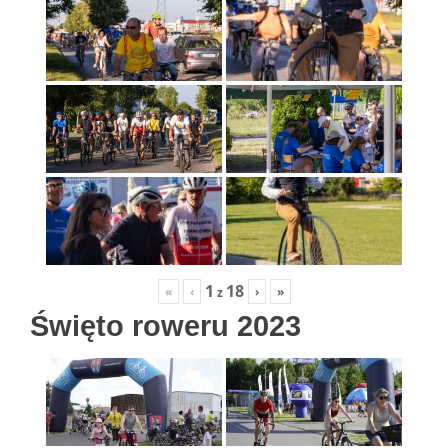
1
18
«
‹
›
»
z
Święto roweru 2023