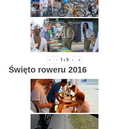
1
9
«
‹
›
»
z
Święto roweru 2016