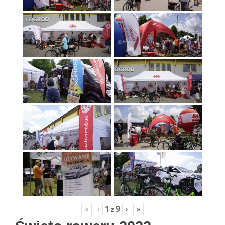
1
9
«
‹
›
»
z