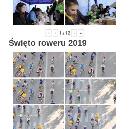
1
12
«
‹
›
»
z
Święto roweru 2019