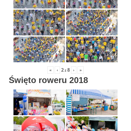
2
8
«
‹
›
»
z
Święto roweru 2018