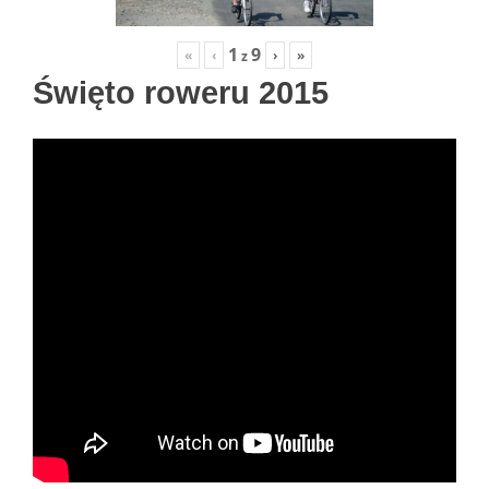
1
9
«
‹
›
»
z
Święto roweru 2015