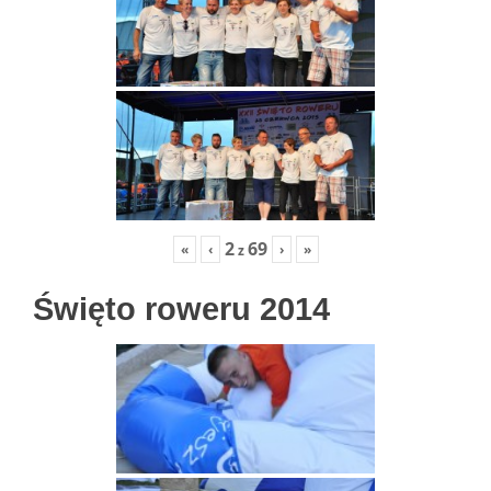
2
69
«
‹
›
»
z
Święto roweru 2014