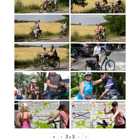
3
3
«
‹
›
»
z