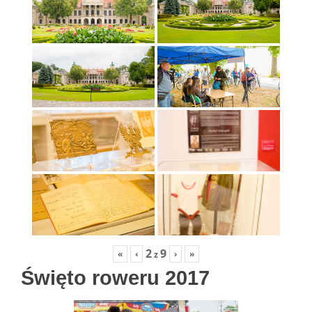
2
9
«
‹
›
»
z
Święto roweru 2017