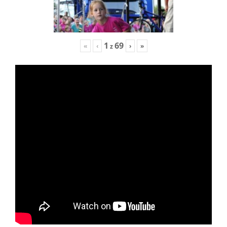
1
69
«
‹
›
»
z