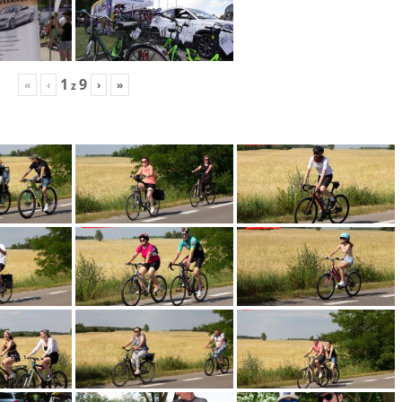
1
9
«
‹
›
»
z