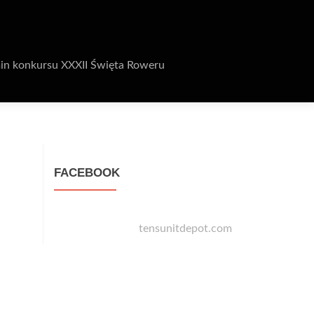
in konkursu XXXII Święta Roweru
FACEBOOK
tensunitdepot.com