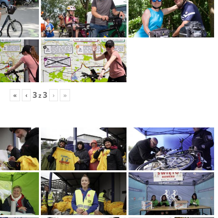
3
3
«
‹
›
»
z