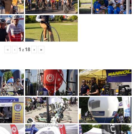
1
18
«
‹
›
»
z