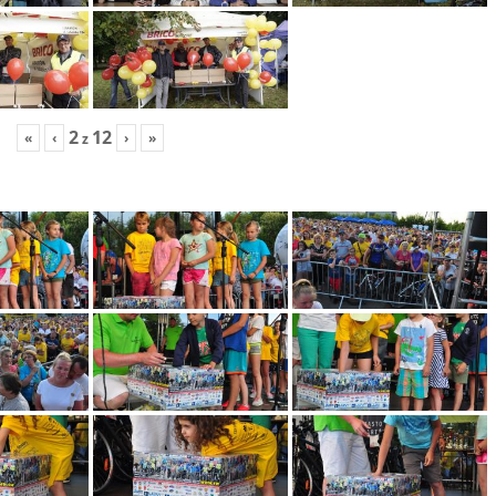
2
12
«
‹
›
»
z