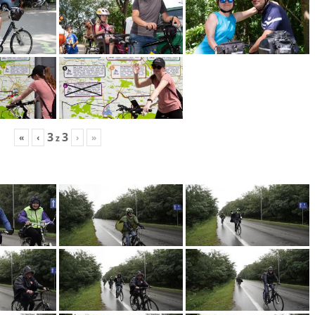
3
3
«
‹
›
»
z