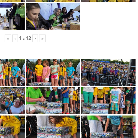
1
12
«
‹
›
»
z