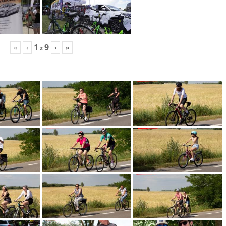
1
9
«
‹
›
»
z