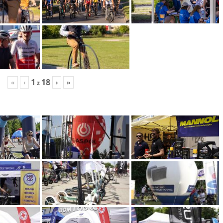
1
18
«
‹
›
»
z