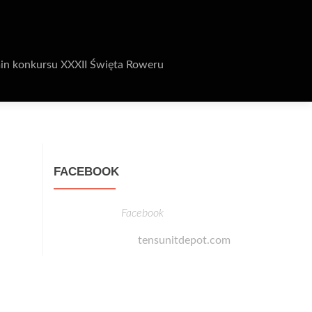
in konkursu XXXII Święta Roweru
FACEBOOK
Facebook
tensunitdepot.com