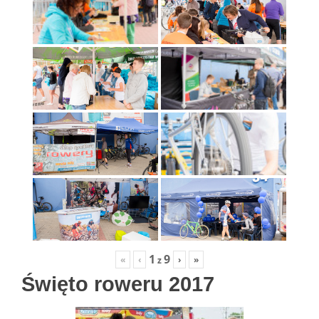
1
9
«
‹
›
»
z
Święto roweru 2017