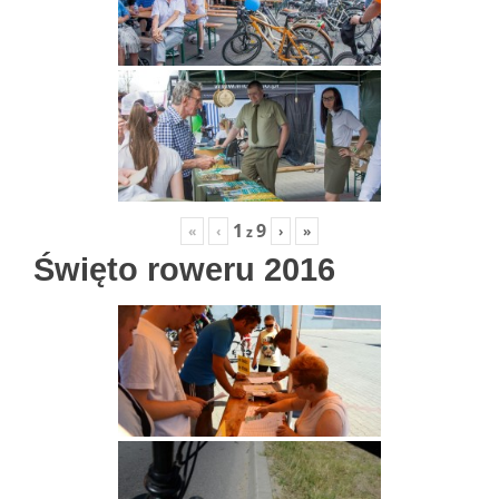
1
9
«
‹
›
»
z
Święto roweru 2016