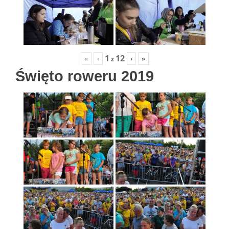
1
12
«
‹
›
»
z
Święto roweru 2019