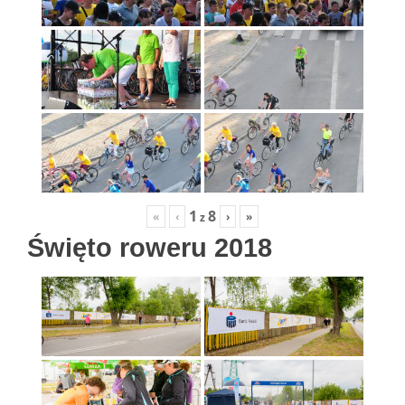
1
8
«
‹
›
»
z
Święto roweru 2018