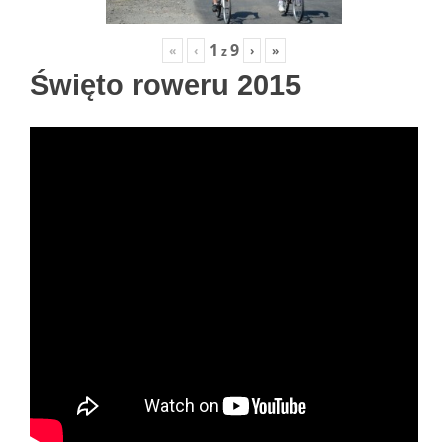
1
9
«
‹
›
»
z
Święto roweru 2015