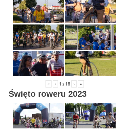
1
18
«
‹
›
»
z
Święto roweru 2023