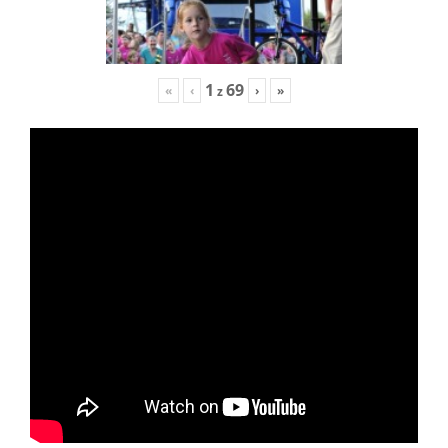
1
69
«
‹
›
»
z