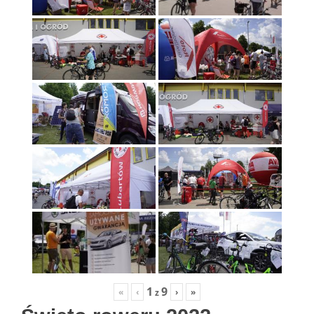
1
9
«
‹
›
»
z