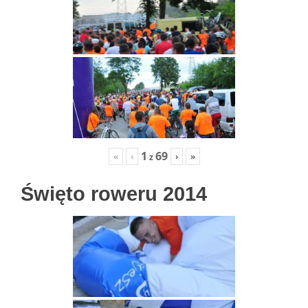
1
69
«
‹
›
»
z
Święto roweru 2014