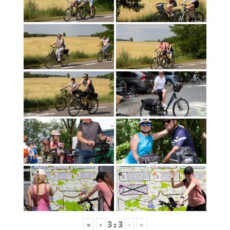
3
3
«
‹
›
»
z