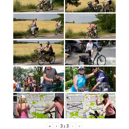
3
3
«
‹
›
»
z