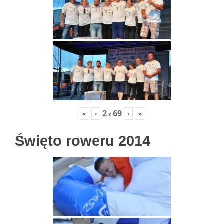
2
69
«
‹
›
»
z
Święto roweru 2014