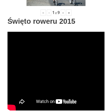
1
9
«
‹
›
»
z
Święto roweru 2015