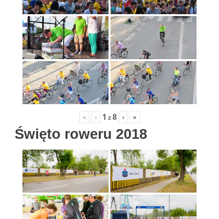
1
8
«
‹
›
»
z
Święto roweru 2018