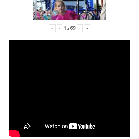
1
69
«
‹
›
»
z