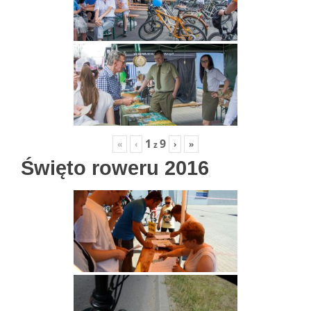
1
9
«
‹
›
»
z
Święto roweru 2016