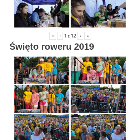
1
12
«
‹
›
»
z
Święto roweru 2019