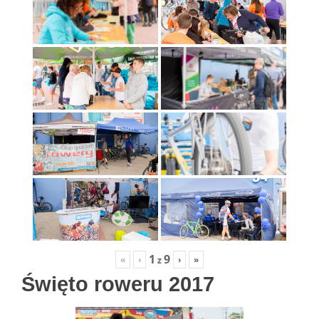
1
9
«
‹
›
»
z
Święto roweru 2017