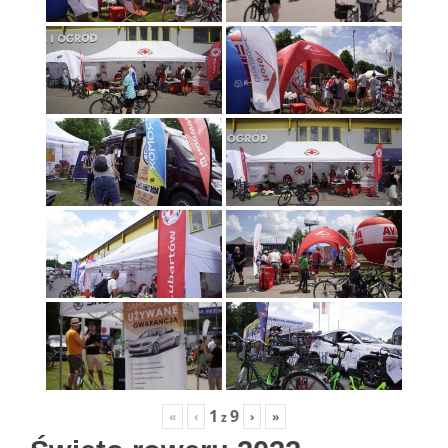
1
9
«
‹
›
»
z