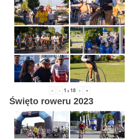
1
18
«
‹
›
»
z
Święto roweru 2023