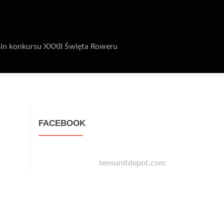
in konkursu XXXII Święta Roweru
FACEBOOK
tensunitdepot.com