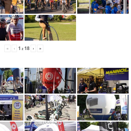
1
18
«
‹
›
»
z