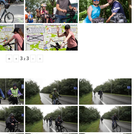
3
3
«
‹
›
»
z