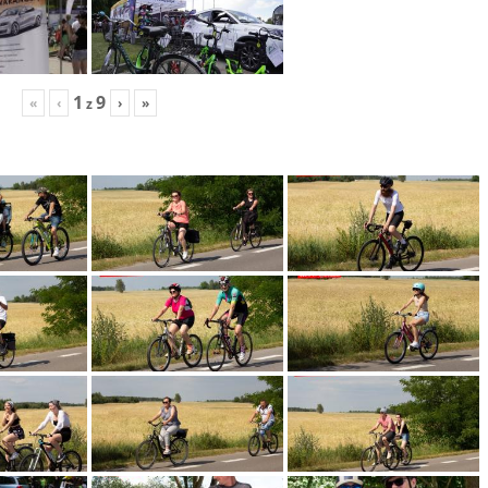
1
9
«
‹
›
»
z