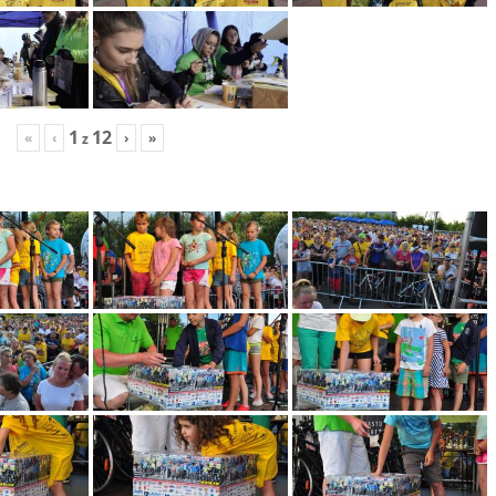
1
12
«
‹
›
»
z