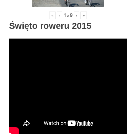
1
9
«
‹
›
»
z
Święto roweru 2015