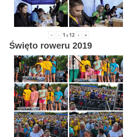
1
12
«
‹
›
»
z
Święto roweru 2019