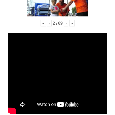
2
69
«
‹
›
»
z