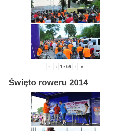
1
69
«
‹
›
»
z
Święto roweru 2014