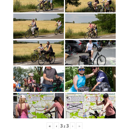
3
3
«
‹
›
»
z