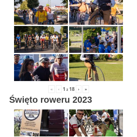
1
18
«
‹
›
»
z
Święto roweru 2023