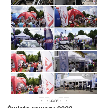
2
9
«
‹
›
»
z