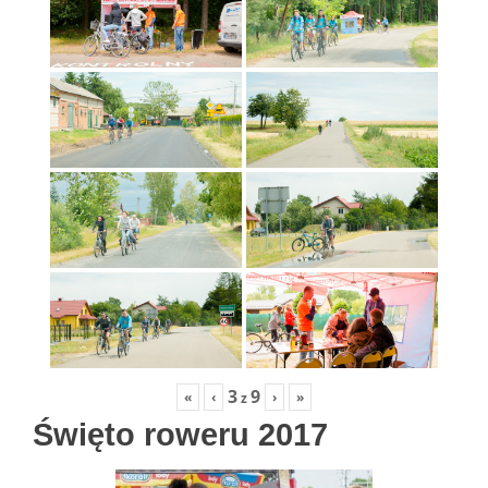
3
9
«
‹
›
»
z
Święto roweru 2017