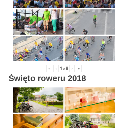
1
8
«
‹
›
»
z
Święto roweru 2018