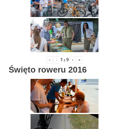
1
9
«
‹
›
»
z
Święto roweru 2016