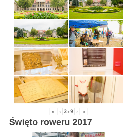
2
9
«
‹
›
»
z
Święto roweru 2017