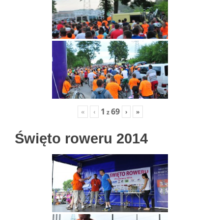
1
69
«
‹
›
»
z
Święto roweru 2014