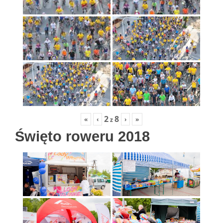
2
8
«
‹
›
»
z
Święto roweru 2018