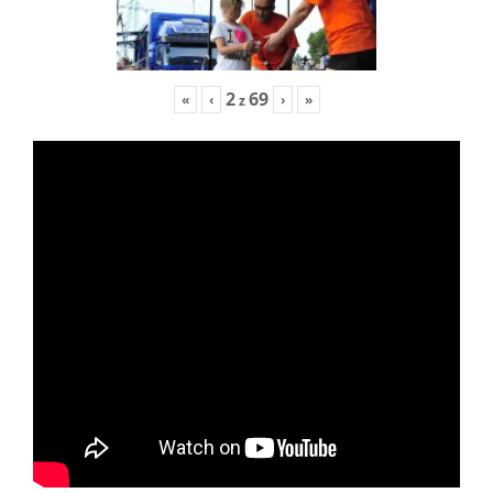
2
69
«
‹
›
»
z