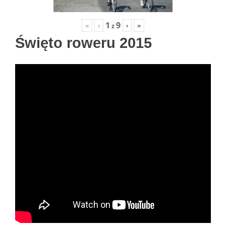
1
9
«
‹
›
»
z
Święto roweru 2015