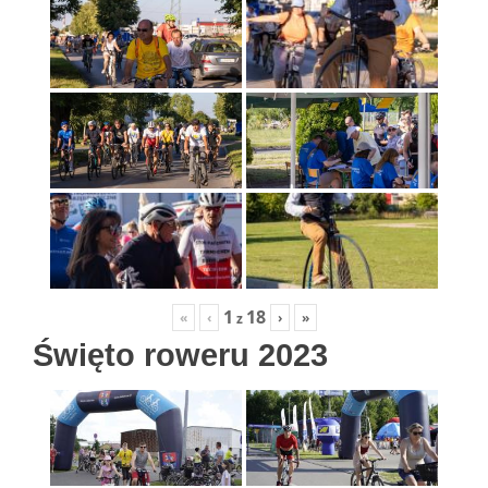
1
18
«
‹
›
»
z
Święto roweru 2023