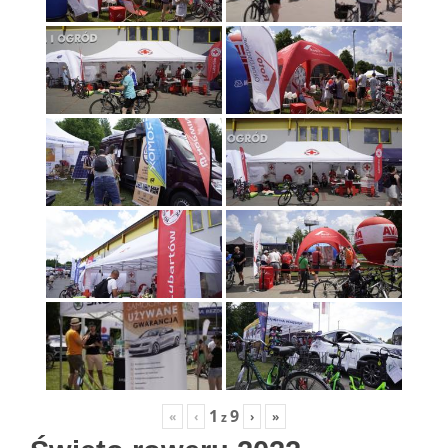
1
9
«
‹
›
»
z