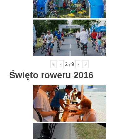
2
9
«
‹
›
»
z
Święto roweru 2016