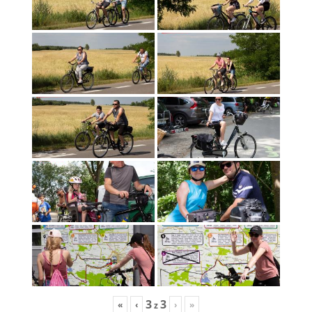
3
3
«
‹
›
»
z