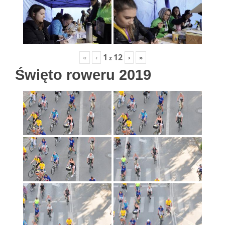
1
12
«
‹
›
»
z
Święto roweru 2019