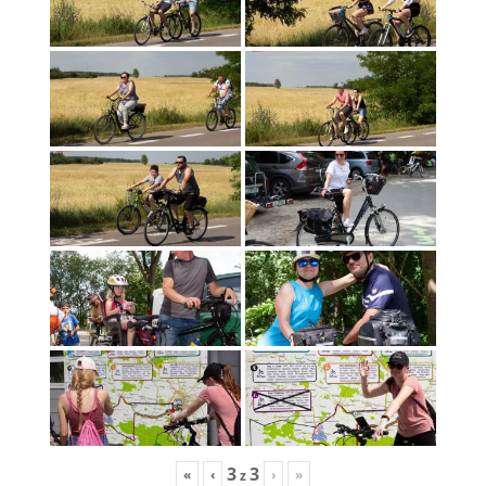
3
3
«
‹
›
»
z