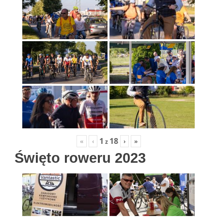
1
18
«
‹
›
»
z
Święto roweru 2023