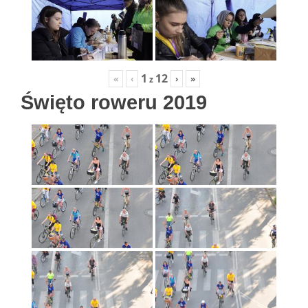
1
12
«
‹
›
»
z
Święto roweru 2019