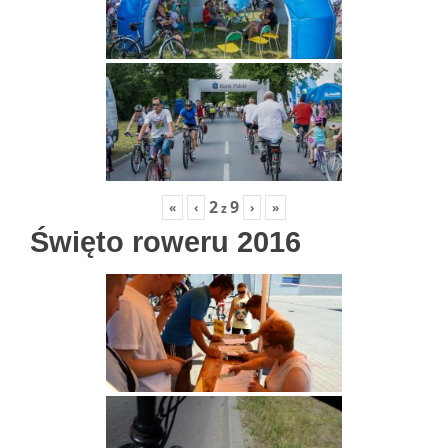
2
9
«
‹
›
»
z
Święto roweru 2016