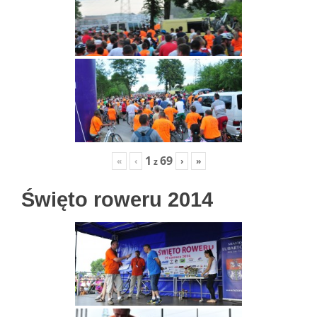
1
69
«
‹
›
»
z
Święto roweru 2014