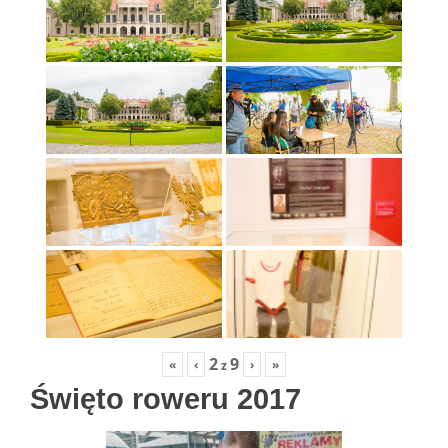
2
9
«
‹
›
»
z
Święto roweru 2017