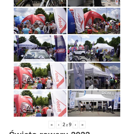
2
9
«
‹
›
»
z