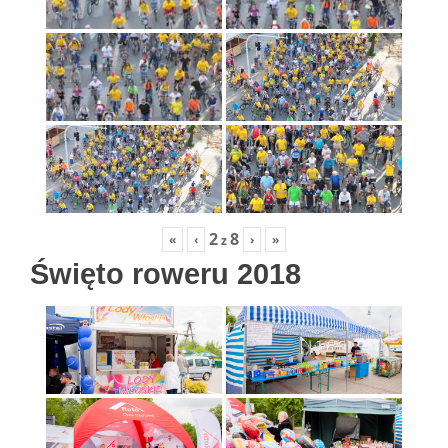
2
8
«
‹
›
»
z
Święto roweru 2018