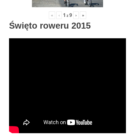
1
9
«
‹
›
»
z
Święto roweru 2015