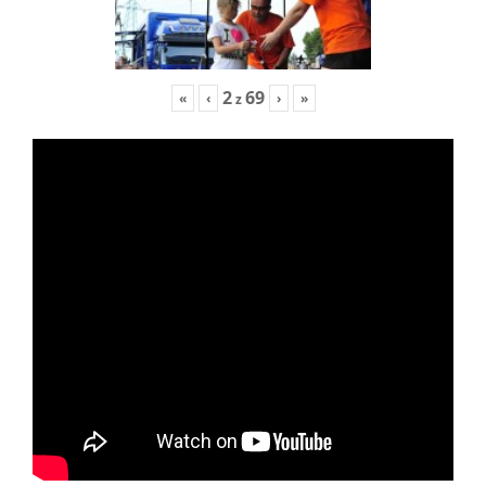
2
69
«
‹
›
»
z