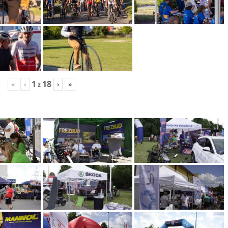
1
18
«
‹
›
»
z