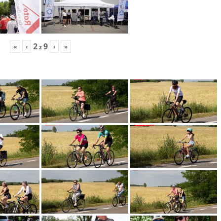
2
9
«
‹
›
»
z