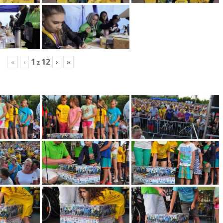
1
12
«
‹
›
»
z