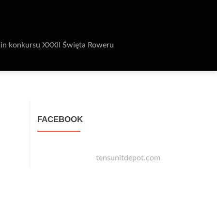
in konkursu XXXII Święta Roweru
FACEBOOK
tensunitdepot.com