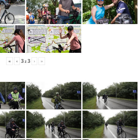
3
3
«
‹
›
»
z