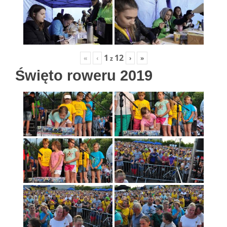
1
12
«
‹
›
»
z
Święto roweru 2019