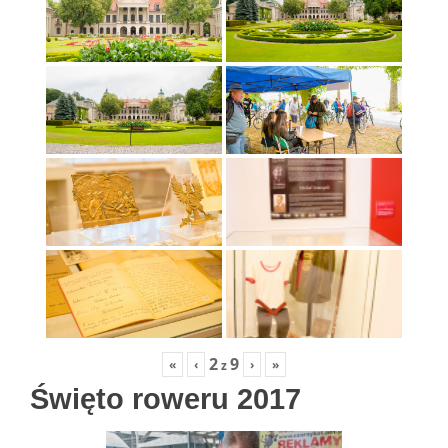
2
9
«
‹
›
»
z
Święto roweru 2017