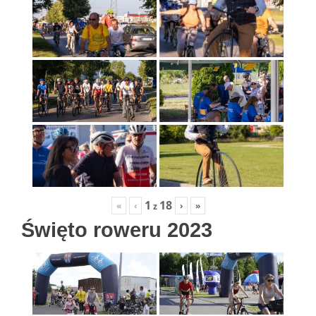
1
18
«
‹
›
»
z
Święto roweru 2023