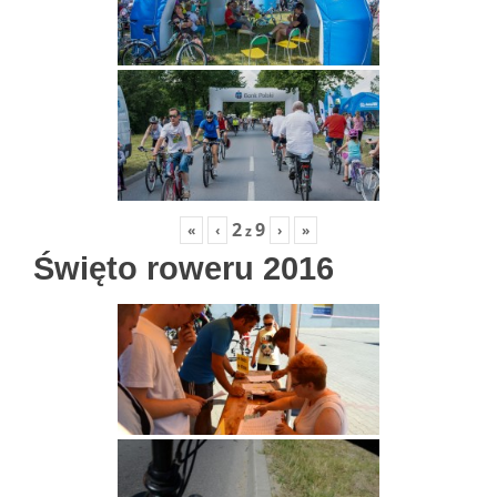
2
9
«
‹
›
»
z
Święto roweru 2016