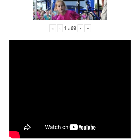
1
69
«
‹
›
»
z