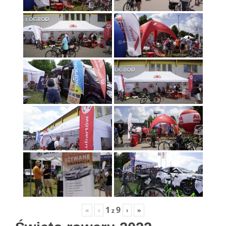
1
9
«
‹
›
»
z