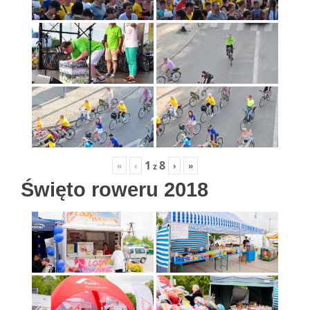
1
8
«
‹
›
»
z
Święto roweru 2018