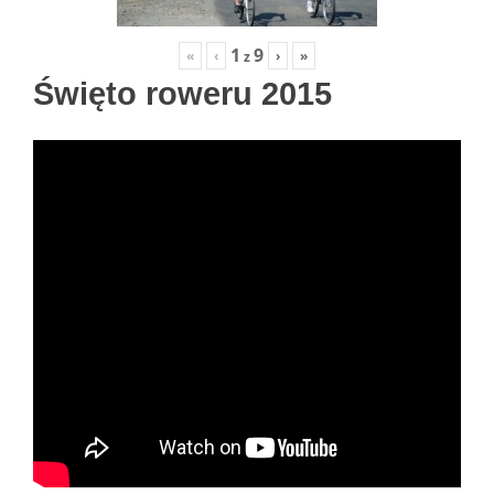
1
9
«
‹
›
»
z
Święto roweru 2015