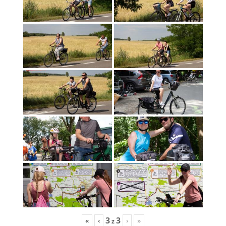
3
3
«
‹
›
»
z