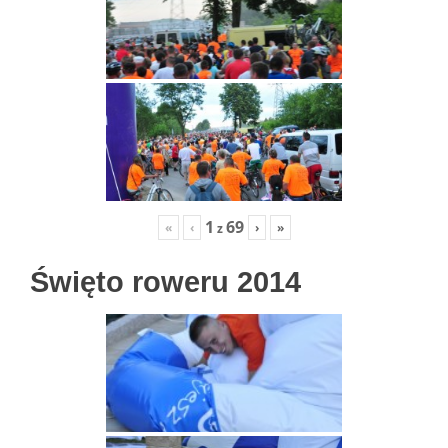
1
69
«
‹
›
»
z
Święto roweru 2014