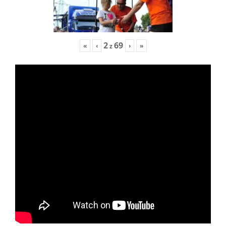
2
69
«
‹
›
»
z