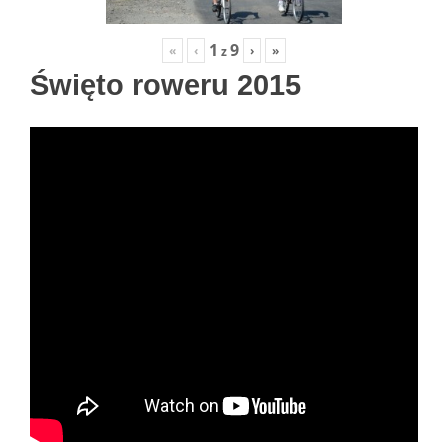
1
9
«
‹
›
»
z
Święto roweru 2015