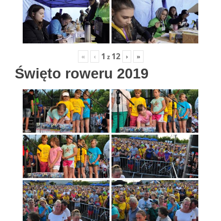
1
12
«
‹
›
»
z
Święto roweru 2019