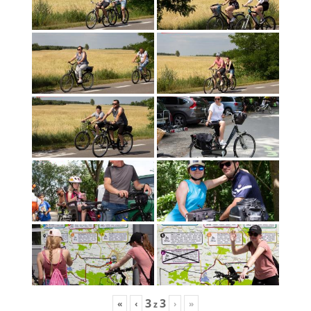
3
3
«
‹
›
»
z