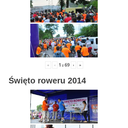
1
69
«
‹
›
»
z
Święto roweru 2014