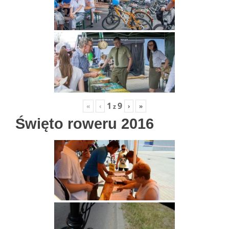
1
9
«
‹
›
»
z
Święto roweru 2016