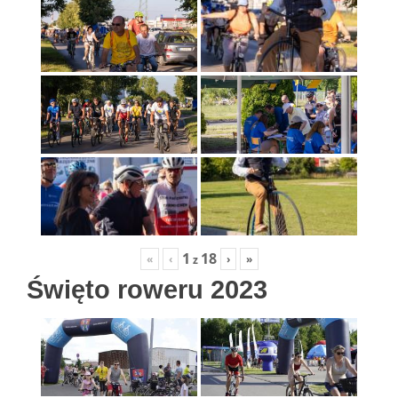
1
18
«
‹
›
»
z
Święto roweru 2023