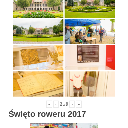
2
9
«
‹
›
»
z
Święto roweru 2017