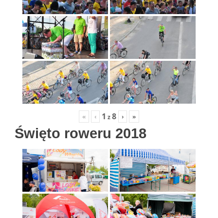
1
8
«
‹
›
»
z
Święto roweru 2018