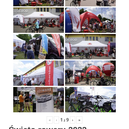
1
9
«
‹
›
»
z