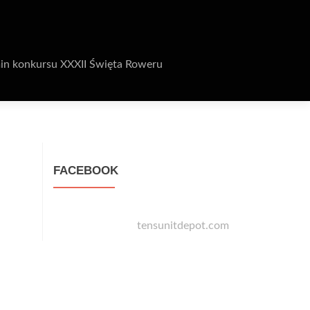
in konkursu XXXII Święta Roweru
FACEBOOK
tensunitdepot.com