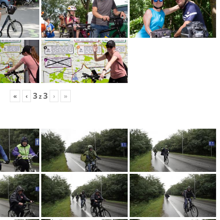
3
3
«
‹
›
»
z