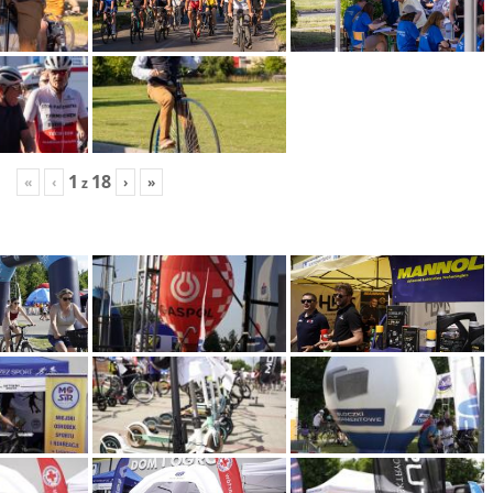
1
18
«
‹
›
»
z