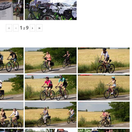
1
9
«
‹
›
»
z