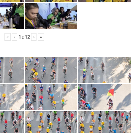
1
12
«
‹
›
»
z