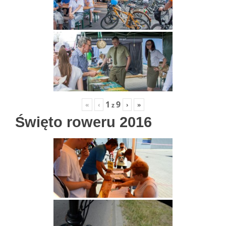
1
9
«
‹
›
»
z
Święto roweru 2016