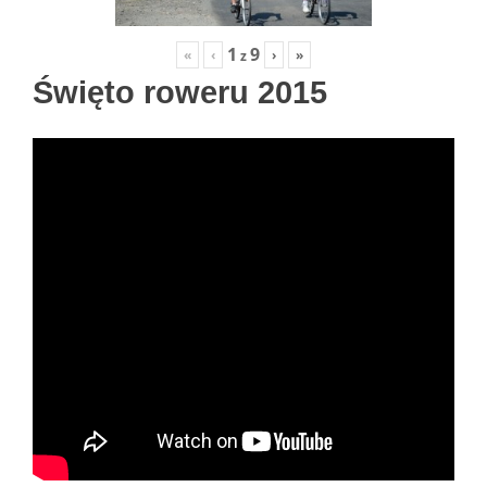
1
9
«
‹
›
»
z
Święto roweru 2015