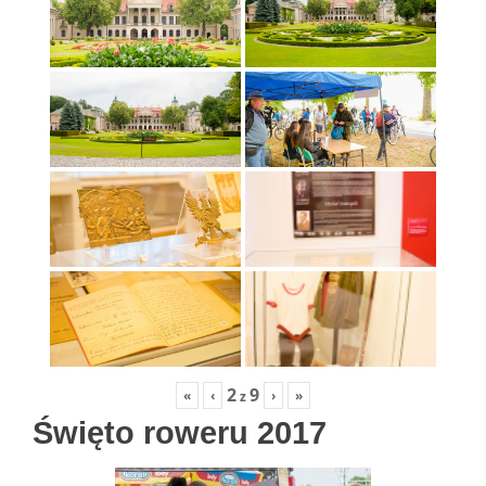
2
9
«
‹
›
»
z
Święto roweru 2017