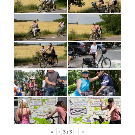
3
3
«
‹
›
»
z