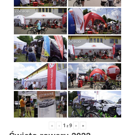
1
9
«
‹
›
»
z