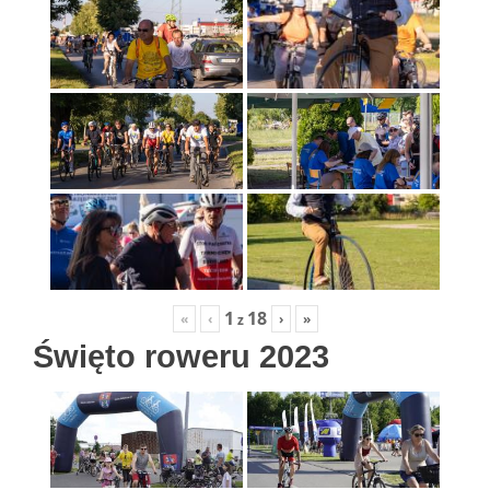
1
18
«
‹
›
»
z
Święto roweru 2023