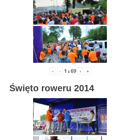
1
69
«
‹
›
»
z
Święto roweru 2014