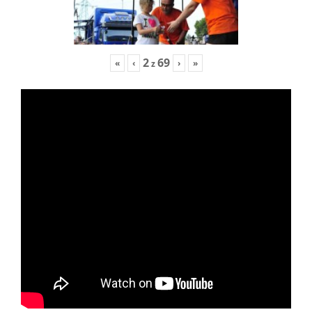
2
69
«
‹
›
»
z