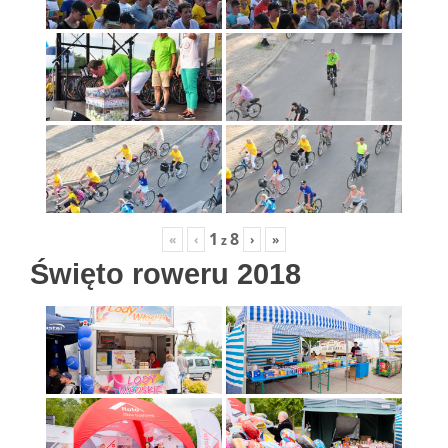
1
8
«
‹
›
»
z
Święto roweru 2018