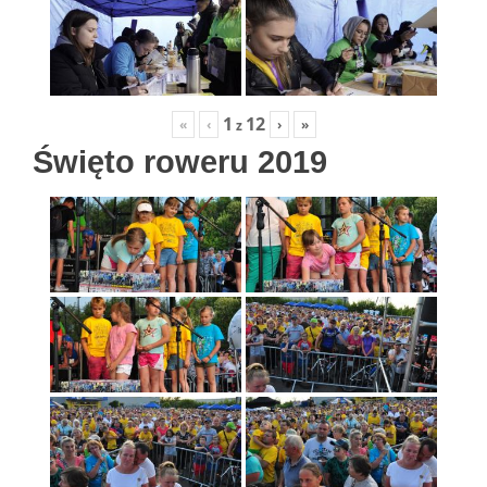
1
12
«
‹
›
»
z
Święto roweru 2019