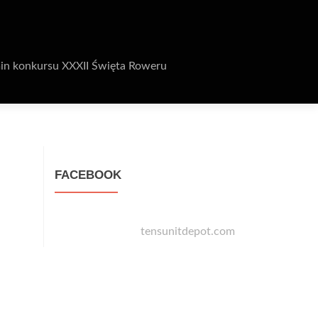
in konkursu XXXII Święta Roweru
FACEBOOK
tensunitdepot.com