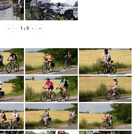
1
9
«
‹
›
»
z