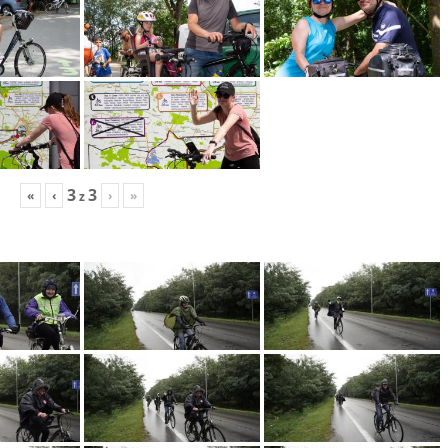
3
3
«
‹
›
»
z