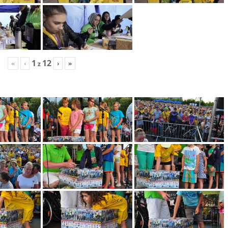
1
12
«
‹
›
»
z