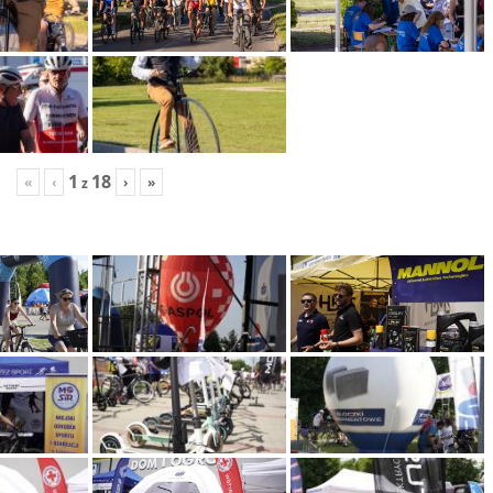
1
18
«
‹
›
»
z