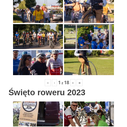
1
18
«
‹
›
»
z
Święto roweru 2023