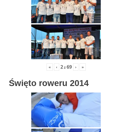
2
69
«
‹
›
»
z
Święto roweru 2014