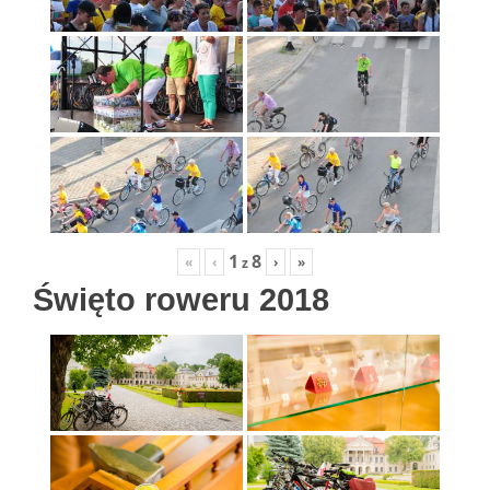
1
8
«
‹
›
»
z
Święto roweru 2018