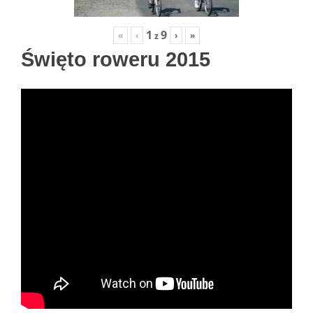
1
9
«
‹
›
»
z
Święto roweru 2015