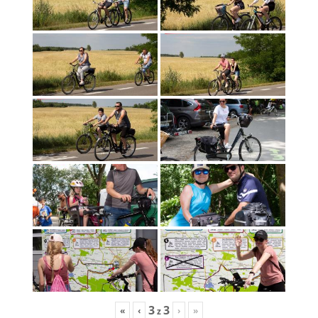
3
3
«
‹
›
»
z