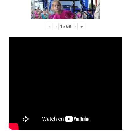
1
69
«
‹
›
»
z