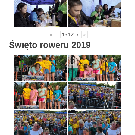
1
12
«
‹
›
»
z
Święto roweru 2019