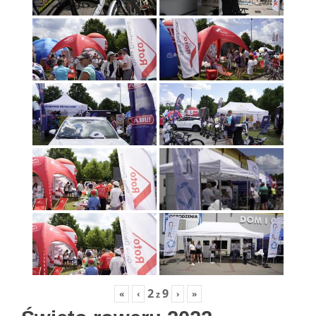
2
9
«
‹
›
»
z