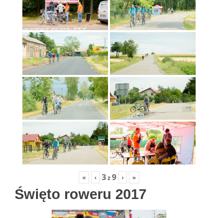
3
9
«
‹
›
»
z
Święto roweru 2017