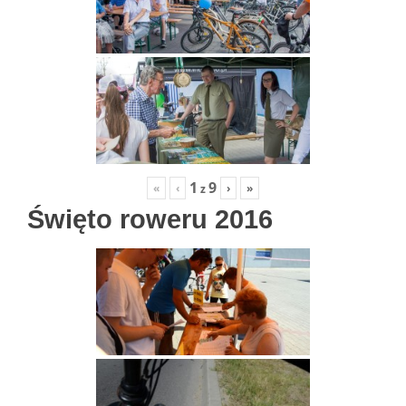
1
9
«
‹
›
»
z
Święto roweru 2016