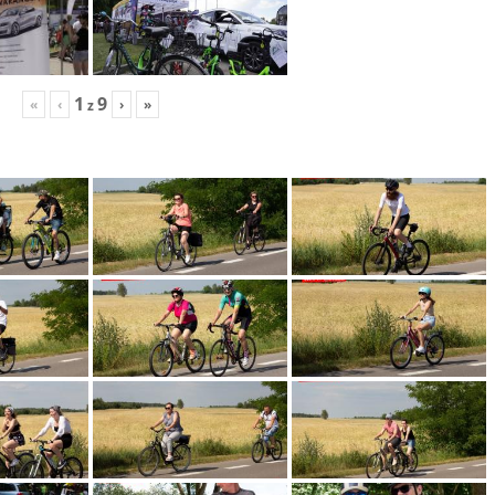
1
9
«
‹
›
»
z