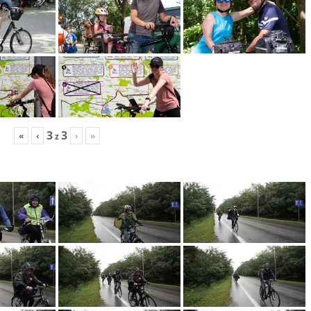
3
3
«
‹
›
»
z