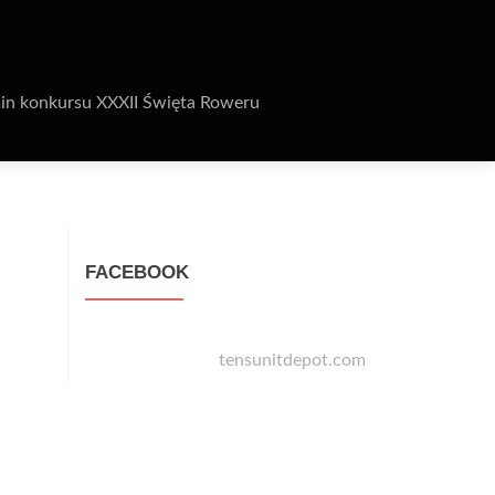
in konkursu XXXII Święta Roweru
FACEBOOK
tensunitdepot.com