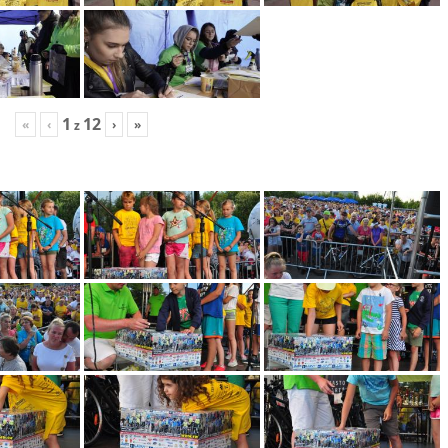
1
12
«
‹
›
»
z