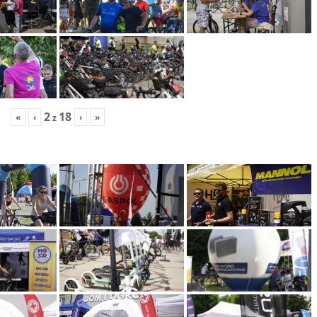
2
18
«
‹
›
»
z