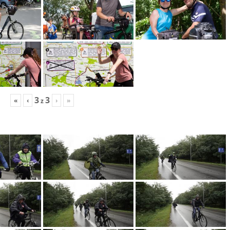
3
3
«
‹
›
»
z