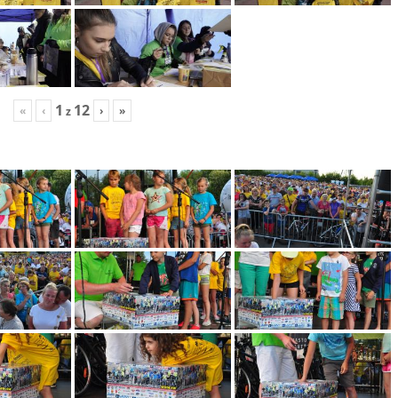
1
12
«
‹
›
»
z