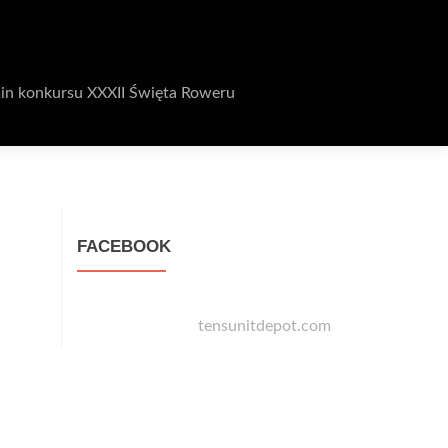
in konkursu XXXII Święta Roweru
FACEBOOK
tensunitdepot.com