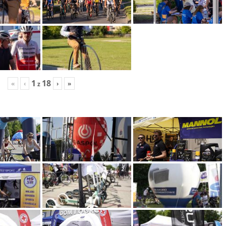
1
18
«
‹
›
»
z