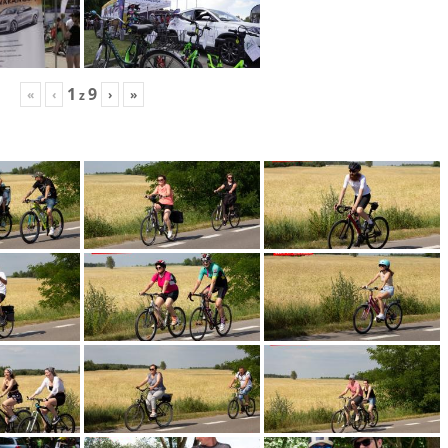
1
9
«
‹
›
»
z