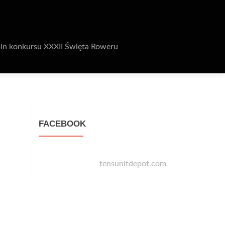
in konkursu XXXII Święta Roweru
FACEBOOK
tensunitdepot.com