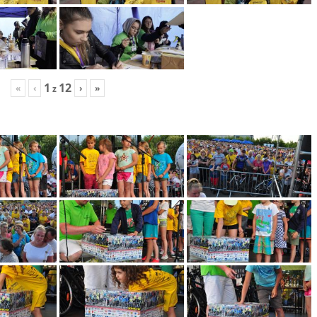
1
12
«
‹
›
»
z