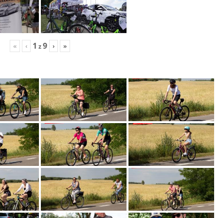
1
9
«
‹
›
»
z