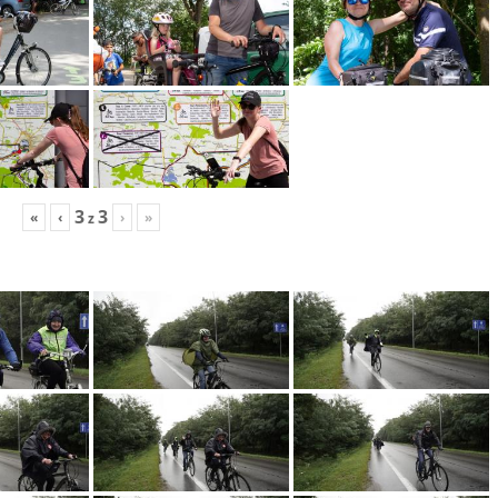
3
3
«
‹
›
»
z