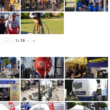
1
18
«
‹
›
»
z