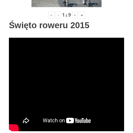
1
9
«
‹
›
»
z
Święto roweru 2015