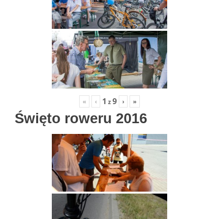
1
9
«
‹
›
»
z
Święto roweru 2016