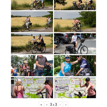
3
3
«
‹
›
»
z