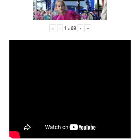
1
69
«
‹
›
»
z