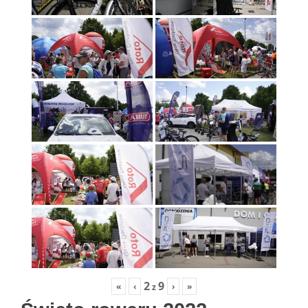
2
9
«
‹
›
»
z