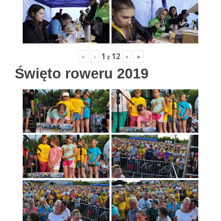
1
12
«
‹
›
»
z
Święto roweru 2019