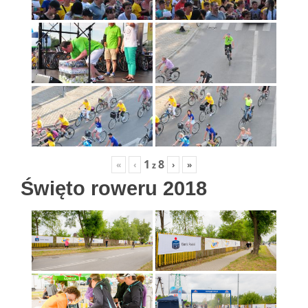
1
8
«
‹
›
»
z
Święto roweru 2018