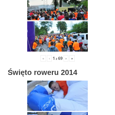
1
69
«
‹
›
»
z
Święto roweru 2014