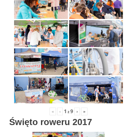
1
9
«
‹
›
»
z
Święto roweru 2017