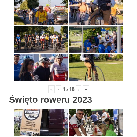
1
18
«
‹
›
»
z
Święto roweru 2023