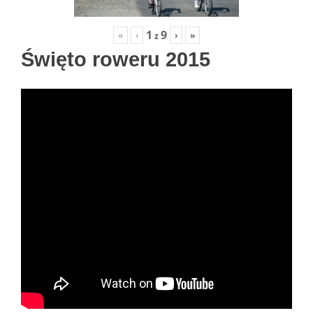
1
9
«
‹
›
»
z
Święto roweru 2015