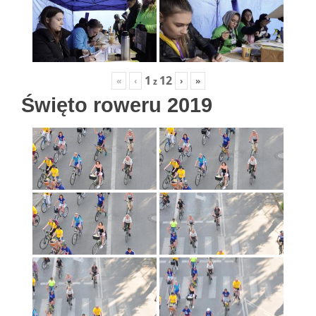
1
12
«
‹
›
»
z
Święto roweru 2019