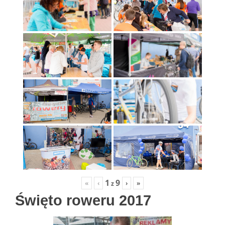
1
9
«
‹
›
»
z
Święto roweru 2017