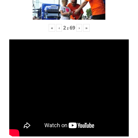
2
69
«
‹
›
»
z