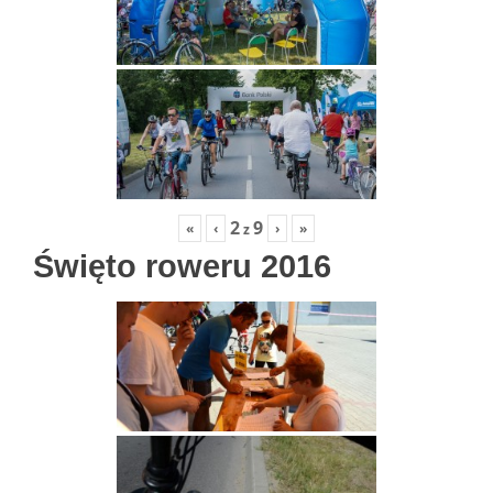
2
9
«
‹
›
»
z
Święto roweru 2016