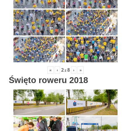
2
8
«
‹
›
»
z
Święto roweru 2018