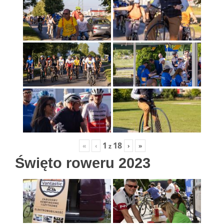
1
18
«
‹
›
»
z
Święto roweru 2023