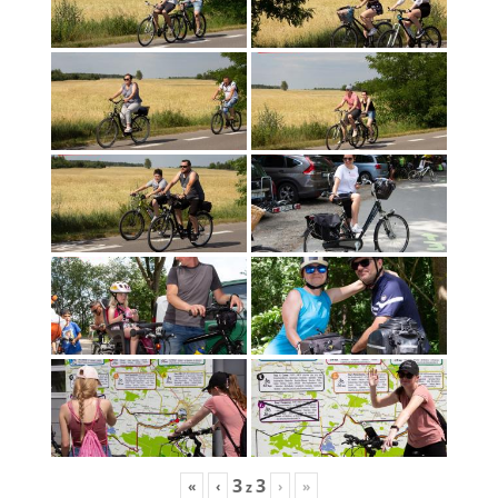
3
3
«
‹
›
»
z