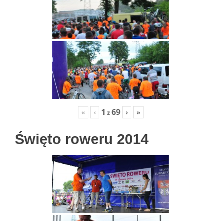
1
69
«
‹
›
»
z
Święto roweru 2014