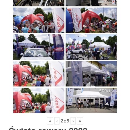
2
9
«
‹
›
»
z