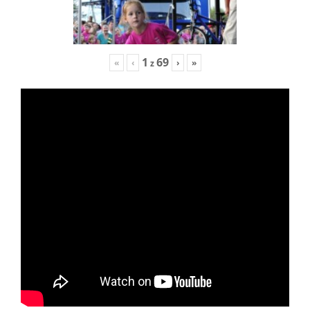
1
69
«
‹
›
»
z