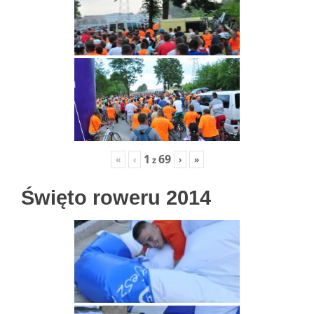
1
69
«
‹
›
»
z
Święto roweru 2014