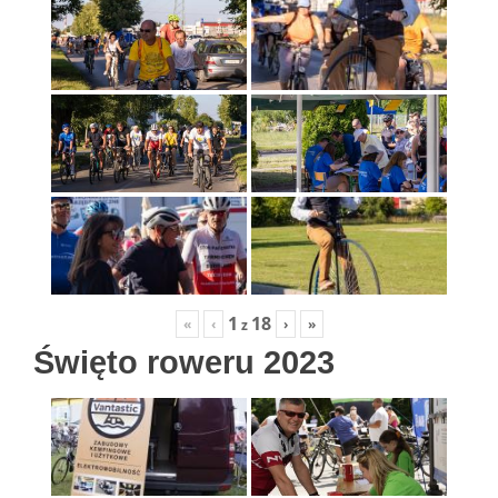
1
18
«
‹
›
»
z
Święto roweru 2023