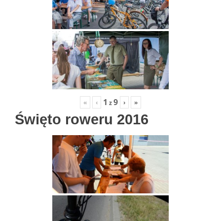
1
9
«
‹
›
»
z
Święto roweru 2016