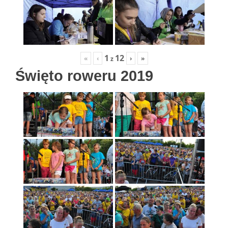
1
12
«
‹
›
»
z
Święto roweru 2019