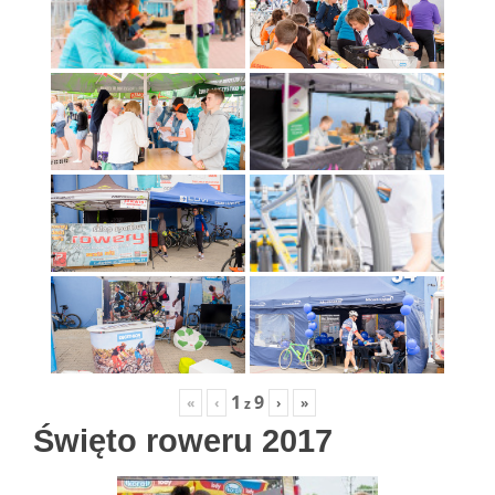
1
9
«
‹
›
»
z
Święto roweru 2017