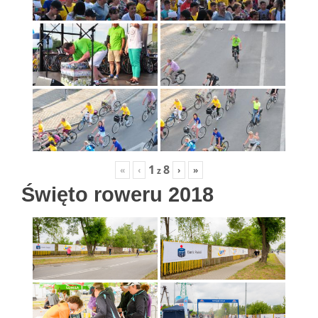
1
8
«
‹
›
»
z
Święto roweru 2018