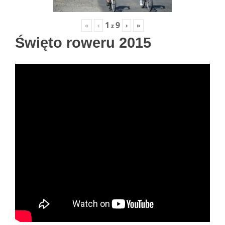
1
9
«
‹
›
»
z
Święto roweru 2015