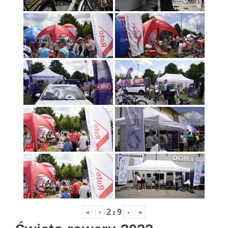
2
9
«
‹
›
»
z