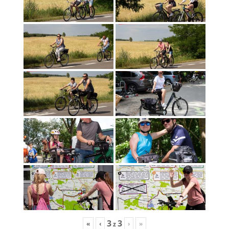
3
3
«
‹
›
»
z