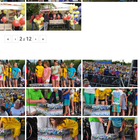
2
12
«
‹
›
»
z