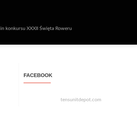
in konkursu XXXII Święta Roweru
FACEBOOK
tensunitdepot.com