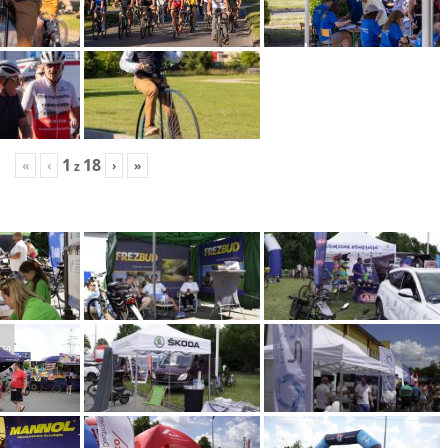
1
18
«
‹
›
»
z